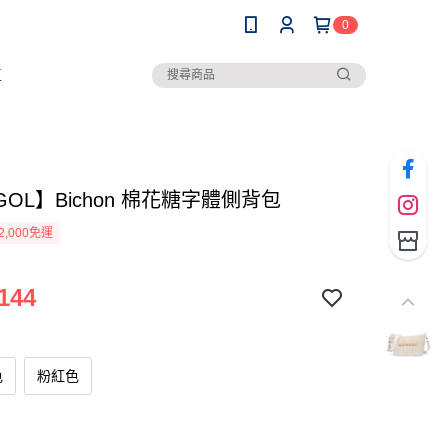
0
區
GOL】Bichon 棉花糖字體側背包
2,000免運
144
色
粉紅色