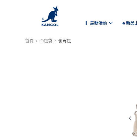
▎最新活動
🔥新品
首頁
👜包袋
側背包