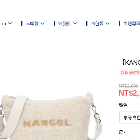
上市
▎🧢帽款
▎👕服飾
▎👜包袋
▎主題專
【KAN
超取滿NT$
NT$2,680
NT$2,
顏色
象牙白
尺寸