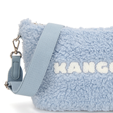
絡購買商品
先享後付
每筆NT$1
※ 交易是
是否繳費成
宅配-新竹
付客戶支
每筆NT$1
【注意事
１．透過由
交易，需
求債權轉
２．關於
https://aft
３．未成
「AFTE
任。
４．使用「
即時審查
結果請求
５．嚴禁
形，恩沛
動。