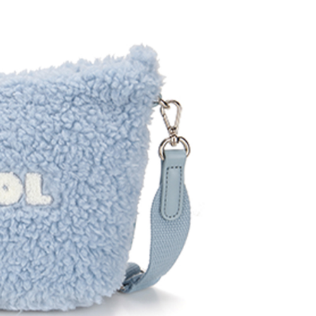
的店家。未經商家同意取消之訂單仍視為有效，需透過AFTEE
繳納相關費用。
50，滿NT$2,000(含以上)免運費
否成功請以「AFTEE先享後付 」之結帳頁面顯示為準，若有關於
功／繳費後需取消欲退款等相關疑問，請聯繫「AFTEE先享後
物流
援中心」
https://netprotections.freshdesk.com/support/home
50，滿NT$2,000(含以上)免運費
項】
恩沛科技股份有限公司提供之「AFTEE先享後付」服務完成之
依本服務之必要範圍內提供個人資料，並將交易相關給付款項請
讓予恩沛科技股份有限公司。
個人資料處理事宜，請瀏覽以下網址：
ee.tw/terms/#terms3
年的使用者請事先徵得法定代理人或監護人之同意方可使用
E先享後付」，若未經同意申辦者引起之損失，本公司不負相關責
AFTEE先享後付」時，將依據個別帳號之用戶狀況，依本公司
核予不同之上限額度；若仍有額度不足之情形，本公司將視審查
用戶進行身份認證。
一人註冊多個帳號或使用他人資訊註冊。若發現惡意使用之情
科技股份有限公司將有權停止該用戶之使用額度並採取法律行