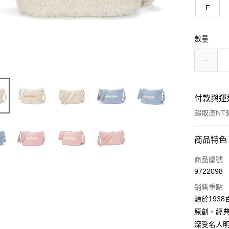
F
數量
付款與運
超取滿NT$
付款方式
商品特色
信用卡一
商品編號
9722098
信用卡分
銷售重點
3 期 
源於193
合作金
原創、經
LINE Pay
華南商
深受名人