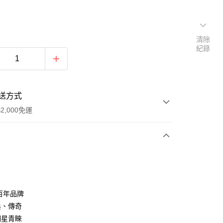
清除
紀錄
送方式
2,000免運
次付款
期付款
0 利率 每期
NT$714
21家銀行
8百年品牌
庫商業銀行
第一商業銀行
典、傳奇
業銀行
彰化商業銀行
明星青睞