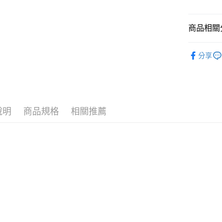
Apple Pay
上海商
國泰世
悠遊付
臺灣中
商品相關分
匯豐（
Google Pa
聯邦商
👜包袋
元大商
分享
全盈+PAY
活動專區
玉山商
台新國
AFTEE先
活動專區
台灣樂
相關說明
【關於「A
ATM付款
AFTEE
說明
商品規格
相關推薦
便利好安
１．簡單
２．便利
運送方式
３．安心
付款後全
【「AFT
每筆NT$1
１．於結帳
付」結帳
付款後萊
２．訂單
３．收到繳
每筆NT$1
／ATM／
※ 請注意
付款後7-1