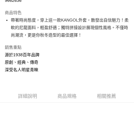
9662636
3 期 0 利率 每期
NT$1,834
21家銀行
商品特色
合作金庫商業銀行
第一商業銀行
LINE Pay
帶著時尚態度，穿上這一款KANGOL外套，散發出自信魅力！柔
華南商業銀行
彰化商業銀行
軟的尼龍面料，輕盈舒適；獨特拼接設計展現個性風格。不僅時
Apple Pay
上海商業儲蓄銀行
台北富邦商業銀行
國泰世華商業銀行
兆豐國際商業銀行
尚潮流，更是你秋冬造型的最佳選擇！
悠遊付
臺灣中小企業銀行
台中商業銀行
銷售重點
匯豐（台灣）商業銀行
華泰商業銀行
Google Pay
聯邦商業銀行
遠東國際商業銀行
源於1938百年品牌
元大商業銀行
永豐商業銀行
全盈+PAY
原創、經典、傳奇
玉山商業銀行
星展（台灣）商業銀行
深受名人明星青睞
台新國際商業銀行
中國信託商業銀行
AFTEE先享後付
台灣樂天信用卡公司
相關說明
【關於「AFTEE先享後付」】
ATM付款
AFTEE先享後付是「在收到商品之後才付款」的支付方式。 讓您購物簡單
詳細說明
商品規格
相關推薦
便利好安心！
１．簡單：不需註冊會員、不需綁卡、不需儲值。
運送方式
２．便利：只要手機號碼，簡訊認證，即可結帳。
３．安心：先確認商品／服務後，再付款。
付款後全家取貨
每筆NT$150，滿NT$2,000(含以上)免運費
【「AFTEE先享後付」結帳流程】
１．於結帳方式選擇「AFTEE先享後付」後，將跳轉至「AFTEE先享後付」