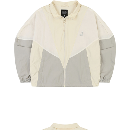
付款後萊爾富取貨
結帳頁面，進行簡訊認證並確認金額後，即可完成結帳。
２．訂單成立數日內，您將收到繳費通知簡訊。
每筆NT$150，滿NT$2,000(含以上)免運費
３．收到繳費通知簡訊後14天內，點擊此簡訊中的連結，可透過四大超商／
ATM／網路銀行／等多元方式進行付款，方視為交易完成。
付款後7-11取貨
※ 請注意：結帳手續完成當下不需立刻繳費，但若您需要取消訂單，請聯絡
每筆NT$150，滿NT$2,000(含以上)免運費
購買商品的店家。未經商家同意取消之訂單仍視為有效，需透過AFTEE先享
後付繳納相關費用。
宅配-新竹物流
※ 交易是否成功請以「AFTEE先享後付 」之結帳頁面顯示為準，若有關於
是否繳費成功／繳費後需取消欲退款等相關疑問，請聯繫「AFTEE先享後付
每筆NT$150，滿NT$2,000(含以上)免運費
客戶支援中心」
https://netprotections.freshdesk.com/support/home
【注意事項】
１．透過由恩沛科技股份有限公司提供之「AFTEE先享後付」服務完成之交
易，需依本服務之必要範圍內提供個人資料，並將交易相關給付款項請求債
權轉讓予恩沛科技股份有限公司。
２．關於個人資料處理事宜，請瀏覽以下網址：
https://aftee.tw/terms/#terms3
３．未成年的使用者請事先徵得法定代理人或監護人之同意方可使用
「AFTEE先享後付」，若未經同意申辦者引起之損失，本公司不負相關責
任。
４．使用「AFTEE先享後付」時，將依據個別帳號之用戶狀況，依本公司即
時審查核予不同之上限額度；若仍有額度不足之情形，本公司將視審查結果
請求用戶進行身份認證。
５．嚴禁一人註冊多個帳號或使用他人資訊註冊。若發現惡意使用之情形，
恩沛科技股份有限公司將有權停止該用戶之使用額度並採取法律行動。