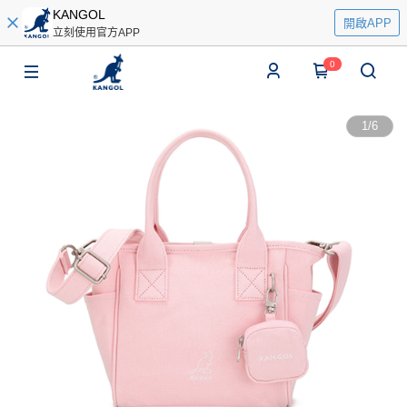
KANGOL
開啟APP
立刻使用官方APP
0
1
/
6