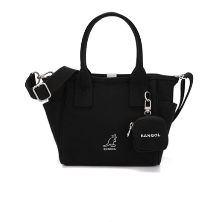
２．訂單成立數日內，您將收到繳費通知簡訊。
每筆NT$150，滿NT$2,000(含以上)免運費
３．收到繳費通知簡訊後14天內，點擊此簡訊中的連結，可透過四大超商／
ATM／網路銀行／等多元方式進行付款，方視為交易完成。
付款後7-11取貨
※ 請注意：結帳手續完成當下不需立刻繳費，但若您需要取消訂單，請聯絡
每筆NT$150，滿NT$2,000(含以上)免運費
購買商品的店家。未經商家同意取消之訂單仍視為有效，需透過AFTEE先享
後付繳納相關費用。
宅配-新竹物流
※ 交易是否成功請以「AFTEE先享後付 」之結帳頁面顯示為準，若有關於
是否繳費成功／繳費後需取消欲退款等相關疑問，請聯繫「AFTEE先享後付
每筆NT$150，滿NT$2,000(含以上)免運費
客戶支援中心」
https://netprotections.freshdesk.com/support/home
【注意事項】
１．透過由恩沛科技股份有限公司提供之「AFTEE先享後付」服務完成之交
易，需依本服務之必要範圍內提供個人資料，並將交易相關給付款項請求債
權轉讓予恩沛科技股份有限公司。
２．關於個人資料處理事宜，請瀏覽以下網址：
https://aftee.tw/terms/#terms3
３．未成年的使用者請事先徵得法定代理人或監護人之同意方可使用
「AFTEE先享後付」，若未經同意申辦者引起之損失，本公司不負相關責
任。
４．使用「AFTEE先享後付」時，將依據個別帳號之用戶狀況，依本公司即
時審查核予不同之上限額度；若仍有額度不足之情形，本公司將視審查結果
請求用戶進行身份認證。
５．嚴禁一人註冊多個帳號或使用他人資訊註冊。若發現惡意使用之情形，
恩沛科技股份有限公司將有權停止該用戶之使用額度並採取法律行動。