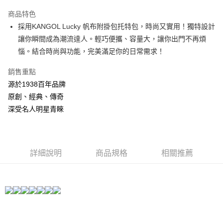
3 期 0 利率 每期
NT$1,026
21家銀行
商品特色
合作金庫商業銀行
第一商業銀行
LINE Pay
採用KANGOL Lucky 帆布附掛包托特包，時尚又實用！獨特設計
華南商業銀行
彰化商業銀行
讓你瞬間成為潮流達人。輕巧便攜、容量大，讓你出門不再煩
Apple Pay
上海商業儲蓄銀行
台北富邦商業銀行
國泰世華商業銀行
兆豐國際商業銀行
惱。結合時尚與功能，完美滿足你的日常需求！
悠遊付
臺灣中小企業銀行
台中商業銀行
銷售重點
匯豐（台灣）商業銀行
華泰商業銀行
Google Pay
聯邦商業銀行
遠東國際商業銀行
源於1938百年品牌
元大商業銀行
永豐商業銀行
全盈+PAY
原創、經典、傳奇
玉山商業銀行
星展（台灣）商業銀行
深受名人明星青睞
台新國際商業銀行
中國信託商業銀行
AFTEE先享後付
台灣樂天信用卡公司
相關說明
【關於「AFTEE先享後付」】
ATM付款
AFTEE先享後付是「在收到商品之後才付款」的支付方式。 讓您購物簡單
詳細說明
商品規格
相關推薦
便利好安心！
１．簡單：不需註冊會員、不需綁卡、不需儲值。
運送方式
２．便利：只要手機號碼，簡訊認證，即可結帳。
３．安心：先確認商品／服務後，再付款。
付款後全家取貨
每筆NT$150，滿NT$2,000(含以上)免運費
【「AFTEE先享後付」結帳流程】
１．於結帳方式選擇「AFTEE先享後付」後，將跳轉至「AFTEE先享後付」
付款後萊爾富取貨
結帳頁面，進行簡訊認證並確認金額後，即可完成結帳。