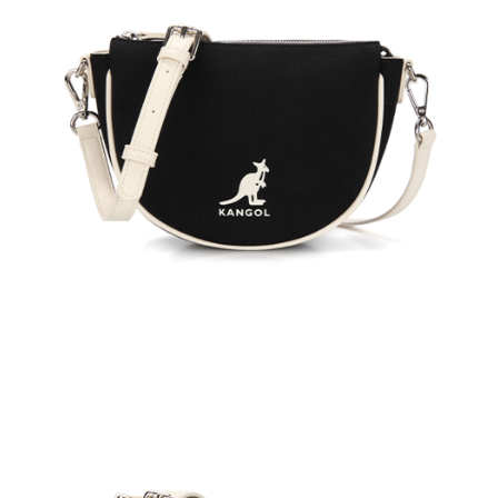
付款後萊爾富取貨
結帳頁面，進行簡訊認證並確認金額後，即可完成結帳。
２．訂單成立數日內，您將收到繳費通知簡訊。
每筆NT$150，滿NT$2,000(含以上)免運費
３．收到繳費通知簡訊後14天內，點擊此簡訊中的連結，可透過四大超商／
ATM／網路銀行／等多元方式進行付款，方視為交易完成。
付款後7-11取貨
※ 請注意：結帳手續完成當下不需立刻繳費，但若您需要取消訂單，請聯絡
每筆NT$150，滿NT$2,000(含以上)免運費
購買商品的店家。未經商家同意取消之訂單仍視為有效，需透過AFTEE先享
後付繳納相關費用。
宅配-新竹物流
※ 交易是否成功請以「AFTEE先享後付 」之結帳頁面顯示為準，若有關於
是否繳費成功／繳費後需取消欲退款等相關疑問，請聯繫「AFTEE先享後付
每筆NT$150，滿NT$2,000(含以上)免運費
客戶支援中心」
https://netprotections.freshdesk.com/support/home
【注意事項】
１．透過由恩沛科技股份有限公司提供之「AFTEE先享後付」服務完成之交
易，需依本服務之必要範圍內提供個人資料，並將交易相關給付款項請求債
權轉讓予恩沛科技股份有限公司。
２．關於個人資料處理事宜，請瀏覽以下網址：
https://aftee.tw/terms/#terms3
３．未成年的使用者請事先徵得法定代理人或監護人之同意方可使用
「AFTEE先享後付」，若未經同意申辦者引起之損失，本公司不負相關責
任。
４．使用「AFTEE先享後付」時，將依據個別帳號之用戶狀況，依本公司即
時審查核予不同之上限額度；若仍有額度不足之情形，本公司將視審查結果
請求用戶進行身份認證。
５．嚴禁一人註冊多個帳號或使用他人資訊註冊。若發現惡意使用之情形，
恩沛科技股份有限公司將有權停止該用戶之使用額度並採取法律行動。