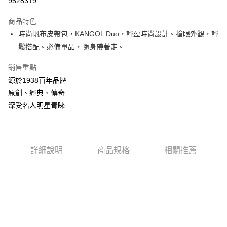
9528319
3 期 0 利率 每期
NT$794
21家銀行
商品特色
合作金庫商業銀行
第一商業銀行
LINE Pay
時尚帆布皮帶包，KANGOL Duo，輕盈時尚設計。搶眼外觀，輕
華南商業銀行
彰化商業銀行
鬆搭配。必備單品，隨身帶著走。
Apple Pay
上海商業儲蓄銀行
台北富邦商業銀行
國泰世華商業銀行
兆豐國際商業銀行
悠遊付
銷售重點
臺灣中小企業銀行
台中商業銀行
源於1938百年品牌
匯豐（台灣）商業銀行
華泰商業銀行
Google Pay
聯邦商業銀行
遠東國際商業銀行
原創、經典、傳奇
元大商業銀行
永豐商業銀行
全盈+PAY
深受名人明星青睞
玉山商業銀行
星展（台灣）商業銀行
台新國際商業銀行
中國信託商業銀行
AFTEE先享後付
台灣樂天信用卡公司
相關說明
【關於「AFTEE先享後付」】
詳細說明
商品規格
相關推薦
ATM付款
AFTEE先享後付是「在收到商品之後才付款」的支付方式。 讓您購物簡單
便利好安心！
１．簡單：不需註冊會員、不需綁卡、不需儲值。
運送方式
２．便利：只要手機號碼，簡訊認證，即可結帳。
３．安心：先確認商品／服務後，再付款。
付款後全家取貨
每筆NT$150，滿NT$2,000(含以上)免運費
【「AFTEE先享後付」結帳流程】
１．於結帳方式選擇「AFTEE先享後付」後，將跳轉至「AFTEE先享後付」