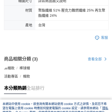
帽圍尺寸
詳如商品圖文說明
材質
聚酯纖維 51% 壓克力難燃纖維 25% 再生聚
酯纖維 24%
產地
台灣
客服
商品相關分類 (3)
查看全部
🧢帽款
棒球帽
活動專區
帽款
本分類熱銷
全站排行
本網站中使用 cookie，欲查詢有關本網站使用 cookie 方式之詳情，及若您不希
熱門標籤
望在電腦上使用 cookie 時應如何變更電腦的 cookie 設定，請參閱本網站「
隱私