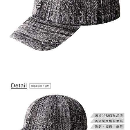
付款後萊爾富取貨
結帳頁面，進行簡訊認證並確認金額後，即可完成結帳。
２．訂單成立數日內，您將收到繳費通知簡訊。
每筆NT$150，滿NT$2,000(含以上)免運費
３．收到繳費通知簡訊後14天內，點擊此簡訊中的連結，可透過四大超商／
ATM／網路銀行／等多元方式進行付款，方視為交易完成。
付款後7-11取貨
※ 請注意：結帳手續完成當下不需立刻繳費，但若您需要取消訂單，請聯絡
每筆NT$150，滿NT$2,000(含以上)免運費
購買商品的店家。未經商家同意取消之訂單仍視為有效，需透過AFTEE先享
後付繳納相關費用。
宅配-新竹物流
※ 交易是否成功請以「AFTEE先享後付 」之結帳頁面顯示為準，若有關於
是否繳費成功／繳費後需取消欲退款等相關疑問，請聯繫「AFTEE先享後付
每筆NT$150，滿NT$2,000(含以上)免運費
客戶支援中心」
https://netprotections.freshdesk.com/support/home
【注意事項】
１．透過由恩沛科技股份有限公司提供之「AFTEE先享後付」服務完成之交
易，需依本服務之必要範圍內提供個人資料，並將交易相關給付款項請求債
權轉讓予恩沛科技股份有限公司。
２．關於個人資料處理事宜，請瀏覽以下網址：
https://aftee.tw/terms/#terms3
３．未成年的使用者請事先徵得法定代理人或監護人之同意方可使用
「AFTEE先享後付」，若未經同意申辦者引起之損失，本公司不負相關責
任。
４．使用「AFTEE先享後付」時，將依據個別帳號之用戶狀況，依本公司即
時審查核予不同之上限額度；若仍有額度不足之情形，本公司將視審查結果
請求用戶進行身份認證。
５．嚴禁一人註冊多個帳號或使用他人資訊註冊。若發現惡意使用之情形，
恩沛科技股份有限公司將有權停止該用戶之使用額度並採取法律行動。