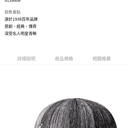
9139506
3 期 0 利率 每期
NT$608
21家銀行
銷售重點
合作金庫商業銀行
第一商業銀行
LINE Pay
源於1938百年品牌
華南商業銀行
彰化商業銀行
原創、經典、傳奇
Apple Pay
上海商業儲蓄銀行
台北富邦商業銀行
國泰世華商業銀行
兆豐國際商業銀行
深受名人明星青睞
悠遊付
臺灣中小企業銀行
台中商業銀行
匯豐（台灣）商業銀行
華泰商業銀行
Google Pay
聯邦商業銀行
遠東國際商業銀行
元大商業銀行
永豐商業銀行
詳細說明
商品規格
相關推薦
全盈+PAY
玉山商業銀行
星展（台灣）商業銀行
台新國際商業銀行
中國信託商業銀行
AFTEE先享後付
台灣樂天信用卡公司
相關說明
【關於「AFTEE先享後付」】
ATM付款
AFTEE先享後付是「在收到商品之後才付款」的支付方式。 讓您購物簡單
便利好安心！
１．簡單：不需註冊會員、不需綁卡、不需儲值。
運送方式
２．便利：只要手機號碼，簡訊認證，即可結帳。
３．安心：先確認商品／服務後，再付款。
付款後全家取貨
每筆NT$150，滿NT$2,000(含以上)免運費
【「AFTEE先享後付」結帳流程】
１．於結帳方式選擇「AFTEE先享後付」後，將跳轉至「AFTEE先享後付」