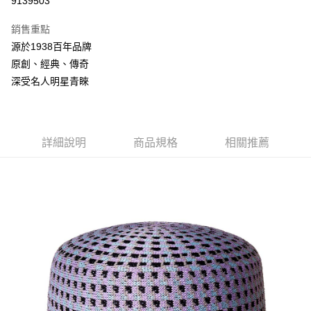
9139503
3 期 0 利率 每期
NT$794
21家銀行
銷售重點
合作金庫商業銀行
第一商業銀行
LINE Pay
源於1938百年品牌
華南商業銀行
彰化商業銀行
原創、經典、傳奇
Apple Pay
上海商業儲蓄銀行
台北富邦商業銀行
國泰世華商業銀行
兆豐國際商業銀行
深受名人明星青睞
悠遊付
臺灣中小企業銀行
台中商業銀行
匯豐（台灣）商業銀行
華泰商業銀行
Google Pay
聯邦商業銀行
遠東國際商業銀行
元大商業銀行
永豐商業銀行
詳細說明
商品規格
相關推薦
全盈+PAY
玉山商業銀行
星展（台灣）商業銀行
台新國際商業銀行
中國信託商業銀行
AFTEE先享後付
台灣樂天信用卡公司
相關說明
【關於「AFTEE先享後付」】
ATM付款
AFTEE先享後付是「在收到商品之後才付款」的支付方式。 讓您購物簡單
便利好安心！
１．簡單：不需註冊會員、不需綁卡、不需儲值。
運送方式
２．便利：只要手機號碼，簡訊認證，即可結帳。
３．安心：先確認商品／服務後，再付款。
付款後全家取貨
每筆NT$150，滿NT$2,000(含以上)免運費
【「AFTEE先享後付」結帳流程】
１．於結帳方式選擇「AFTEE先享後付」後，將跳轉至「AFTEE先享後付」