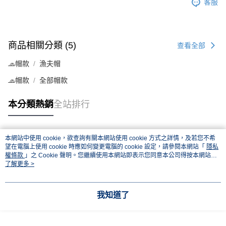
客服
商品相關分類 (5)
查看全部
🧢帽款
漁夫帽
🧢帽款
全部帽款
本分類熱銷
全站排行
本網站中使用 cookie，欲查詢有關本網站使用 cookie 方式之詳情，及若您不希
熱門標籤
望在電腦上使用 cookie 時應如何變更電腦的 cookie 設定，請參閱本網站「
隱私
權條款
」之 Cookie 聲明。您繼續使用本網站即表示您同意本公司得按本網站使
用條款之 Cookie 聲明使用 cookie。
了解更多 >
我知道了