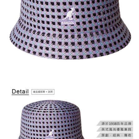
付款後萊爾富取貨
結帳頁面，進行簡訊認證並確認金額後，即可完成結帳。
２．訂單成立數日內，您將收到繳費通知簡訊。
每筆NT$150，滿NT$2,000(含以上)免運費
３．收到繳費通知簡訊後14天內，點擊此簡訊中的連結，可透過四大超商／
ATM／網路銀行／等多元方式進行付款，方視為交易完成。
付款後7-11取貨
※ 請注意：結帳手續完成當下不需立刻繳費，但若您需要取消訂單，請聯絡
每筆NT$150，滿NT$2,000(含以上)免運費
購買商品的店家。未經商家同意取消之訂單仍視為有效，需透過AFTEE先享
後付繳納相關費用。
宅配-新竹物流
※ 交易是否成功請以「AFTEE先享後付 」之結帳頁面顯示為準，若有關於
是否繳費成功／繳費後需取消欲退款等相關疑問，請聯繫「AFTEE先享後付
每筆NT$150，滿NT$2,000(含以上)免運費
客戶支援中心」
https://netprotections.freshdesk.com/support/home
【注意事項】
１．透過由恩沛科技股份有限公司提供之「AFTEE先享後付」服務完成之交
易，需依本服務之必要範圍內提供個人資料，並將交易相關給付款項請求債
權轉讓予恩沛科技股份有限公司。
２．關於個人資料處理事宜，請瀏覽以下網址：
https://aftee.tw/terms/#terms3
３．未成年的使用者請事先徵得法定代理人或監護人之同意方可使用
「AFTEE先享後付」，若未經同意申辦者引起之損失，本公司不負相關責
任。
４．使用「AFTEE先享後付」時，將依據個別帳號之用戶狀況，依本公司即
時審查核予不同之上限額度；若仍有額度不足之情形，本公司將視審查結果
請求用戶進行身份認證。
５．嚴禁一人註冊多個帳號或使用他人資訊註冊。若發現惡意使用之情形，
恩沛科技股份有限公司將有權停止該用戶之使用額度並採取法律行動。