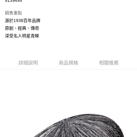
9139495
3 期 0 利率 每期
NT$661
21家銀行
銷售重點
合作金庫商業銀行
第一商業銀行
LINE Pay
源於1938百年品牌
華南商業銀行
彰化商業銀行
原創、經典、傳奇
Apple Pay
上海商業儲蓄銀行
台北富邦商業銀行
國泰世華商業銀行
兆豐國際商業銀行
深受名人明星青睞
悠遊付
臺灣中小企業銀行
台中商業銀行
匯豐（台灣）商業銀行
華泰商業銀行
Google Pay
聯邦商業銀行
遠東國際商業銀行
元大商業銀行
永豐商業銀行
詳細說明
商品規格
相關推薦
全盈+PAY
玉山商業銀行
星展（台灣）商業銀行
台新國際商業銀行
中國信託商業銀行
AFTEE先享後付
台灣樂天信用卡公司
相關說明
【關於「AFTEE先享後付」】
ATM付款
AFTEE先享後付是「在收到商品之後才付款」的支付方式。 讓您購物簡單
便利好安心！
１．簡單：不需註冊會員、不需綁卡、不需儲值。
運送方式
２．便利：只要手機號碼，簡訊認證，即可結帳。
３．安心：先確認商品／服務後，再付款。
付款後全家取貨
每筆NT$150，滿NT$2,000(含以上)免運費
【「AFTEE先享後付」結帳流程】
１．於結帳方式選擇「AFTEE先享後付」後，將跳轉至「AFTEE先享後付」