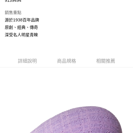
9139494
3 期 0 利率 每期
NT$661
21家銀行
銷售重點
合作金庫商業銀行
第一商業銀行
LINE Pay
源於1938百年品牌
華南商業銀行
彰化商業銀行
原創、經典、傳奇
Apple Pay
上海商業儲蓄銀行
台北富邦商業銀行
國泰世華商業銀行
兆豐國際商業銀行
深受名人明星青睞
悠遊付
臺灣中小企業銀行
台中商業銀行
匯豐（台灣）商業銀行
華泰商業銀行
Google Pay
聯邦商業銀行
遠東國際商業銀行
元大商業銀行
永豐商業銀行
詳細說明
商品規格
相關推薦
全盈+PAY
玉山商業銀行
星展（台灣）商業銀行
台新國際商業銀行
中國信託商業銀行
AFTEE先享後付
台灣樂天信用卡公司
相關說明
【關於「AFTEE先享後付」】
ATM付款
AFTEE先享後付是「在收到商品之後才付款」的支付方式。 讓您購物簡單
便利好安心！
１．簡單：不需註冊會員、不需綁卡、不需儲值。
運送方式
２．便利：只要手機號碼，簡訊認證，即可結帳。
３．安心：先確認商品／服務後，再付款。
付款後全家取貨
每筆NT$150，滿NT$2,000(含以上)免運費
【「AFTEE先享後付」結帳流程】
１．於結帳方式選擇「AFTEE先享後付」後，將跳轉至「AFTEE先享後付」