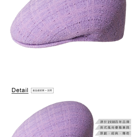
付款後萊爾富取貨
結帳頁面，進行簡訊認證並確認金額後，即可完成結帳。
２．訂單成立數日內，您將收到繳費通知簡訊。
每筆NT$150，滿NT$2,000(含以上)免運費
３．收到繳費通知簡訊後14天內，點擊此簡訊中的連結，可透過四大超商／
ATM／網路銀行／等多元方式進行付款，方視為交易完成。
付款後7-11取貨
※ 請注意：結帳手續完成當下不需立刻繳費，但若您需要取消訂單，請聯絡
每筆NT$150，滿NT$2,000(含以上)免運費
購買商品的店家。未經商家同意取消之訂單仍視為有效，需透過AFTEE先享
後付繳納相關費用。
宅配-新竹物流
※ 交易是否成功請以「AFTEE先享後付 」之結帳頁面顯示為準，若有關於
是否繳費成功／繳費後需取消欲退款等相關疑問，請聯繫「AFTEE先享後付
每筆NT$150，滿NT$2,000(含以上)免運費
客戶支援中心」
https://netprotections.freshdesk.com/support/home
【注意事項】
１．透過由恩沛科技股份有限公司提供之「AFTEE先享後付」服務完成之交
易，需依本服務之必要範圍內提供個人資料，並將交易相關給付款項請求債
權轉讓予恩沛科技股份有限公司。
２．關於個人資料處理事宜，請瀏覽以下網址：
https://aftee.tw/terms/#terms3
３．未成年的使用者請事先徵得法定代理人或監護人之同意方可使用
「AFTEE先享後付」，若未經同意申辦者引起之損失，本公司不負相關責
任。
４．使用「AFTEE先享後付」時，將依據個別帳號之用戶狀況，依本公司即
時審查核予不同之上限額度；若仍有額度不足之情形，本公司將視審查結果
請求用戶進行身份認證。
５．嚴禁一人註冊多個帳號或使用他人資訊註冊。若發現惡意使用之情形，
恩沛科技股份有限公司將有權停止該用戶之使用額度並採取法律行動。