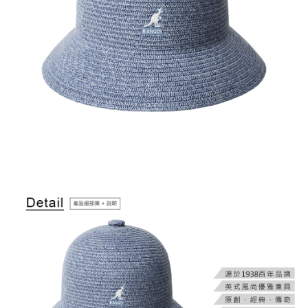
付款後萊爾富取貨
結帳頁面，進行簡訊認證並確認金額後，即可完成結帳。
２．訂單成立數日內，您將收到繳費通知簡訊。
每筆NT$150，滿NT$2,000(含以上)免運費
３．收到繳費通知簡訊後14天內，點擊此簡訊中的連結，可透過四大超商／
ATM／網路銀行／等多元方式進行付款，方視為交易完成。
付款後7-11取貨
※ 請注意：結帳手續完成當下不需立刻繳費，但若您需要取消訂單，請聯絡
每筆NT$150，滿NT$2,000(含以上)免運費
購買商品的店家。未經商家同意取消之訂單仍視為有效，需透過AFTEE先享
後付繳納相關費用。
宅配-新竹物流
※ 交易是否成功請以「AFTEE先享後付 」之結帳頁面顯示為準，若有關於
是否繳費成功／繳費後需取消欲退款等相關疑問，請聯繫「AFTEE先享後付
每筆NT$150，滿NT$2,000(含以上)免運費
客戶支援中心」
https://netprotections.freshdesk.com/support/home
【注意事項】
１．透過由恩沛科技股份有限公司提供之「AFTEE先享後付」服務完成之交
易，需依本服務之必要範圍內提供個人資料，並將交易相關給付款項請求債
權轉讓予恩沛科技股份有限公司。
２．關於個人資料處理事宜，請瀏覽以下網址：
https://aftee.tw/terms/#terms3
３．未成年的使用者請事先徵得法定代理人或監護人之同意方可使用
「AFTEE先享後付」，若未經同意申辦者引起之損失，本公司不負相關責
任。
４．使用「AFTEE先享後付」時，將依據個別帳號之用戶狀況，依本公司即
時審查核予不同之上限額度；若仍有額度不足之情形，本公司將視審查結果
請求用戶進行身份認證。
５．嚴禁一人註冊多個帳號或使用他人資訊註冊。若發現惡意使用之情形，
恩沛科技股份有限公司將有權停止該用戶之使用額度並採取法律行動。