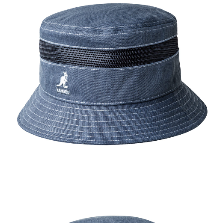
付款後萊爾富取貨
結帳頁面，進行簡訊認證並確認金額後，即可完成結帳。
２．訂單成立數日內，您將收到繳費通知簡訊。
每筆NT$150，滿NT$2,000(含以上)免運費
３．收到繳費通知簡訊後14天內，點擊此簡訊中的連結，可透過四大超商／
ATM／網路銀行／等多元方式進行付款，方視為交易完成。
付款後7-11取貨
※ 請注意：結帳手續完成當下不需立刻繳費，但若您需要取消訂單，請聯絡
每筆NT$150，滿NT$2,000(含以上)免運費
購買商品的店家。未經商家同意取消之訂單仍視為有效，需透過AFTEE先享
後付繳納相關費用。
宅配-新竹物流
※ 交易是否成功請以「AFTEE先享後付 」之結帳頁面顯示為準，若有關於
是否繳費成功／繳費後需取消欲退款等相關疑問，請聯繫「AFTEE先享後付
每筆NT$150，滿NT$2,000(含以上)免運費
客戶支援中心」
https://netprotections.freshdesk.com/support/home
【注意事項】
１．透過由恩沛科技股份有限公司提供之「AFTEE先享後付」服務完成之交
易，需依本服務之必要範圍內提供個人資料，並將交易相關給付款項請求債
權轉讓予恩沛科技股份有限公司。
２．關於個人資料處理事宜，請瀏覽以下網址：
https://aftee.tw/terms/#terms3
３．未成年的使用者請事先徵得法定代理人或監護人之同意方可使用
「AFTEE先享後付」，若未經同意申辦者引起之損失，本公司不負相關責
任。
４．使用「AFTEE先享後付」時，將依據個別帳號之用戶狀況，依本公司即
時審查核予不同之上限額度；若仍有額度不足之情形，本公司將視審查結果
請求用戶進行身份認證。
５．嚴禁一人註冊多個帳號或使用他人資訊註冊。若發現惡意使用之情形，
恩沛科技股份有限公司將有權停止該用戶之使用額度並採取法律行動。