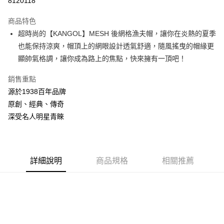
8120118
3 期 0 利率 每期
NT$661
21家銀行
商品特色
合作金庫商業銀行
第一商業銀行
LINE Pay
超時尚的【KANGOL】MESH 後網格漁夫帽，讓你在炎熱的夏季
華南商業銀行
彰化商業銀行
也能保持涼爽，帽頂上的網眼設計透氣舒適，隨風搖曳的帽緣更
Apple Pay
上海商業儲蓄銀行
台北富邦商業銀行
國泰世華商業銀行
兆豐國際商業銀行
顯帥氣格調，讓你成為路上的焦點，快來擁有一頂吧！
悠遊付
臺灣中小企業銀行
台中商業銀行
銷售重點
匯豐（台灣）商業銀行
華泰商業銀行
Google Pay
聯邦商業銀行
遠東國際商業銀行
源於1938百年品牌
元大商業銀行
永豐商業銀行
全盈+PAY
原創、經典、傳奇
玉山商業銀行
星展（台灣）商業銀行
深受名人明星青睞
台新國際商業銀行
中國信託商業銀行
AFTEE先享後付
台灣樂天信用卡公司
相關說明
【關於「AFTEE先享後付」】
ATM付款
AFTEE先享後付是「在收到商品之後才付款」的支付方式。 讓您購物簡單
詳細說明
商品規格
相關推薦
便利好安心！
１．簡單：不需註冊會員、不需綁卡、不需儲值。
運送方式
２．便利：只要手機號碼，簡訊認證，即可結帳。
３．安心：先確認商品／服務後，再付款。
付款後全家取貨
每筆NT$150，滿NT$2,000(含以上)免運費
【「AFTEE先享後付」結帳流程】
１．於結帳方式選擇「AFTEE先享後付」後，將跳轉至「AFTEE先享後付」