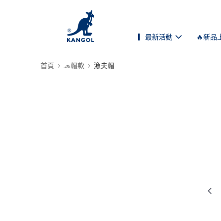
▎最新活動
🔥新品
首頁
🧢帽款
漁夫帽