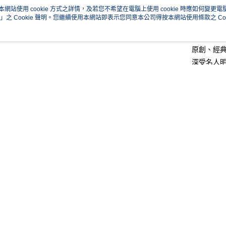
華南商
本網站使用 cookie 方式之詳情，及若您不希望在電腦上使用 cookie 時應如何變更電腦的
市街頭
Apple Pay
上海商
」之 Cookie 聲明。您繼續使用本網站即表示您同意本公司得按本網站使用條款之 Coo
銷售重點
國泰世
悠遊付
源於193
臺灣中
匯豐（
原創、經
Google Pa
聯邦商
深受名人
元大商
全盈+PAY
玉山商
台新國
AFTEE先
商品相關分
台灣樂
相關說明
【關於「A
🧢帽款
ATM付款
AFTEE
分享
人氣商品
便利好安
１．簡單
🧢帽款
２．便利
運送方式
３．安心
🔥新品上
付款後全
【「AFT
說明
商品規格
相關推薦
🔥新品上
每筆NT$1
１．於結帳
付」結帳
🔥新品上
付款後萊
２．訂單
３．收到繳
活動專區
每筆NT$1
／ATM／