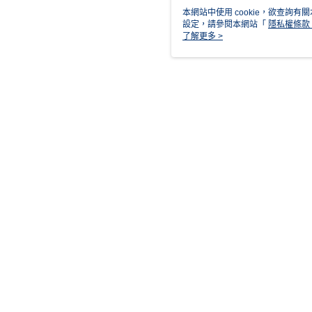
本網站中使用 cookie，欲查詢有關
設定，請參閱本網站「
隱私權條款
使用 cookie。
了解更多 >
詳細