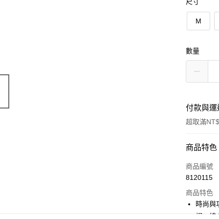
尺寸
M
數量
付款與運
超取滿NT$
付款方式
商品特色
信用卡一
商品編號
8120115
信用卡分
商品特色
3 期 
時尚與功
合作金
帽，結
LINE Pay