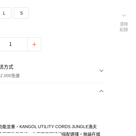
L
S
清除
紀錄
送方式
2,000免運
次付款
期付款
0 利率 每期
NT$661
21家銀行
能並重，KANGOL UTILITY CORDS JUNGLE漁夫
庫商業銀行
第一商業銀行
合實用性與風格，為您帶來獨特的搭配選擇。無論在城