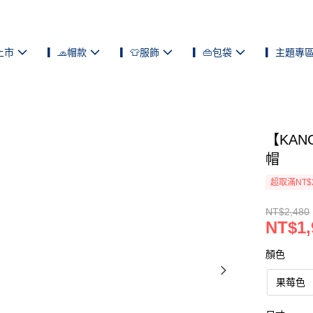
上市
▎🧢帽款
▎👕服飾
▎👜包袋
▎主題專
【KANG
帽
超取滿NT$
NT$2,480
NT$1,
顏色
果莓色