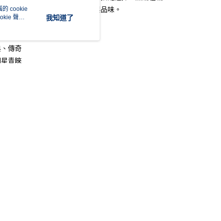
業銀行
彰化商業銀行
 cookie
或郊外探險，都展現出您的個性與品味。
業儲蓄銀行
台北富邦商業銀行
kie 聲明
我知道了
華商業銀行
兆豐國際商業銀行
8百年品牌
小企業銀行
台中商業銀行
台灣）商業銀行
華泰商業銀行
典、傳奇
y
業銀行
遠東國際商業銀行
明星青睞
業銀行
永豐商業銀行
業銀行
星展（台灣）商業銀行
際商業銀行
中國信託商業銀行
享後付
類 (8)
天信用卡公司
FTEE先享後付」】
漁夫帽
先享後付是「在收到商品之後才付款」的支付方式。 讓您購物簡單
客服
推薦
心！
：不需註冊會員、不需綁卡、不需儲值。
全部帽款
：只要手機號碼，簡訊認證，即可結帳。
：先確認商品／服務後，再付款。
市
家取貨
EE先享後付」結帳流程】
市
漁夫帽
50，滿NT$2,000(含以上)免運費
方式選擇「AFTEE先享後付」後，將跳轉至「AFTEE先享後
頁面，進行簡訊認證並確認金額後，即可完成結帳。
市
全部商品
爾富取貨
成立數日內，您將收到繳費通知簡訊。
費通知簡訊後14天內，點擊此簡訊中的連結，可透過四大超商
帽款
50，滿NT$2,000(含以上)免運費
網路銀行／等多元方式進行付款，方視為交易完成。