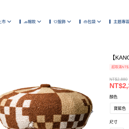
上市
▎🧢帽款
▎👕服飾
▎👜包袋
▎主題專
【KAN
超取滿NT$
NT$2,880
NT$2,
顏色
寶藍色
尺寸