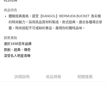
8120106
3 期 0 利率 每期
NT$661
21家銀行
商品特色
合作金庫商業銀行
第一商業銀行
LINE Pay
體驗經典風格，感受【KANGOL】BERMUDA BUCKET 漁夫帽
華南商業銀行
彰化商業銀行
的時尚魅力。採用高品質材料製成，款式經典，適合各種場合穿
Apple Pay
上海商業儲蓄銀行
台北富邦商業銀行
國泰世華商業銀行
兆豐國際商業銀行
戴。時尚搭配不可或缺的單品，展現你的獨特品味。
悠遊付
臺灣中小企業銀行
台中商業銀行
銷售重點
匯豐（台灣）商業銀行
華泰商業銀行
Google Pay
聯邦商業銀行
遠東國際商業銀行
源於1938百年品牌
元大商業銀行
永豐商業銀行
全盈+PAY
原創、經典、傳奇
玉山商業銀行
星展（台灣）商業銀行
深受名人明星青睞
台新國際商業銀行
中國信託商業銀行
AFTEE先享後付
台灣樂天信用卡公司
相關說明
【關於「AFTEE先享後付」】
ATM付款
AFTEE先享後付是「在收到商品之後才付款」的支付方式。 讓您購物簡單
詳細說明
商品規格
相關推薦
便利好安心！
１．簡單：不需註冊會員、不需綁卡、不需儲值。
運送方式
２．便利：只要手機號碼，簡訊認證，即可結帳。
３．安心：先確認商品／服務後，再付款。
付款後全家取貨
每筆NT$150，滿NT$2,000(含以上)免運費
【「AFTEE先享後付」結帳流程】
１．於結帳方式選擇「AFTEE先享後付」後，將跳轉至「AFTEE先享後付」