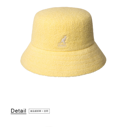
付款後萊爾富取貨
結帳頁面，進行簡訊認證並確認金額後，即可完成結帳。
２．訂單成立數日內，您將收到繳費通知簡訊。
每筆NT$150，滿NT$2,000(含以上)免運費
３．收到繳費通知簡訊後14天內，點擊此簡訊中的連結，可透過四大超商／
ATM／網路銀行／等多元方式進行付款，方視為交易完成。
付款後7-11取貨
※ 請注意：結帳手續完成當下不需立刻繳費，但若您需要取消訂單，請聯絡
每筆NT$150，滿NT$2,000(含以上)免運費
購買商品的店家。未經商家同意取消之訂單仍視為有效，需透過AFTEE先享
後付繳納相關費用。
宅配-新竹物流
※ 交易是否成功請以「AFTEE先享後付 」之結帳頁面顯示為準，若有關於
是否繳費成功／繳費後需取消欲退款等相關疑問，請聯繫「AFTEE先享後付
每筆NT$150，滿NT$2,000(含以上)免運費
客戶支援中心」
https://netprotections.freshdesk.com/support/home
【注意事項】
１．透過由恩沛科技股份有限公司提供之「AFTEE先享後付」服務完成之交
易，需依本服務之必要範圍內提供個人資料，並將交易相關給付款項請求債
權轉讓予恩沛科技股份有限公司。
２．關於個人資料處理事宜，請瀏覽以下網址：
https://aftee.tw/terms/#terms3
３．未成年的使用者請事先徵得法定代理人或監護人之同意方可使用
「AFTEE先享後付」，若未經同意申辦者引起之損失，本公司不負相關責
任。
４．使用「AFTEE先享後付」時，將依據個別帳號之用戶狀況，依本公司即
時審查核予不同之上限額度；若仍有額度不足之情形，本公司將視審查結果
請求用戶進行身份認證。
５．嚴禁一人註冊多個帳號或使用他人資訊註冊。若發現惡意使用之情形，
恩沛科技股份有限公司將有權停止該用戶之使用額度並採取法律行動。