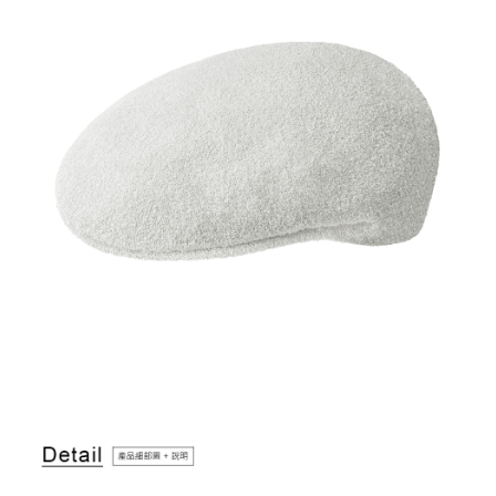
付款後萊爾富取貨
結帳頁面，進行簡訊認證並確認金額後，即可完成結帳。
２．訂單成立數日內，您將收到繳費通知簡訊。
每筆NT$150，滿NT$2,000(含以上)免運費
３．收到繳費通知簡訊後14天內，點擊此簡訊中的連結，可透過四大超商／
ATM／網路銀行／等多元方式進行付款，方視為交易完成。
付款後7-11取貨
※ 請注意：結帳手續完成當下不需立刻繳費，但若您需要取消訂單，請聯絡
每筆NT$150，滿NT$2,000(含以上)免運費
購買商品的店家。未經商家同意取消之訂單仍視為有效，需透過AFTEE先享
後付繳納相關費用。
宅配-新竹物流
※ 交易是否成功請以「AFTEE先享後付 」之結帳頁面顯示為準，若有關於
是否繳費成功／繳費後需取消欲退款等相關疑問，請聯繫「AFTEE先享後付
每筆NT$150，滿NT$2,000(含以上)免運費
客戶支援中心」
https://netprotections.freshdesk.com/support/home
【注意事項】
１．透過由恩沛科技股份有限公司提供之「AFTEE先享後付」服務完成之交
易，需依本服務之必要範圍內提供個人資料，並將交易相關給付款項請求債
權轉讓予恩沛科技股份有限公司。
２．關於個人資料處理事宜，請瀏覽以下網址：
https://aftee.tw/terms/#terms3
３．未成年的使用者請事先徵得法定代理人或監護人之同意方可使用
「AFTEE先享後付」，若未經同意申辦者引起之損失，本公司不負相關責
任。
４．使用「AFTEE先享後付」時，將依據個別帳號之用戶狀況，依本公司即
時審查核予不同之上限額度；若仍有額度不足之情形，本公司將視審查結果
請求用戶進行身份認證。
５．嚴禁一人註冊多個帳號或使用他人資訊註冊。若發現惡意使用之情形，
恩沛科技股份有限公司將有權停止該用戶之使用額度並採取法律行動。