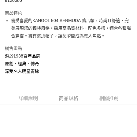
8120080
3 期 0 利率 每期
NT$608
21家銀行
商品特色
合作金庫商業銀行
第一商業銀行
LINE Pay
備受喜愛的KANGOL 504 BERMUDA 鴨舌帽，時尚且舒適，完
華南商業銀行
彰化商業銀行
美展現您的獨特風格。採用高品質材料，配色多樣，適合各種場
Apple Pay
上海商業儲蓄銀行
台北富邦商業銀行
國泰世華商業銀行
兆豐國際商業銀行
合穿搭。擁有這頂帽子，讓您瞬間成為眾人焦點。
悠遊付
臺灣中小企業銀行
台中商業銀行
銷售重點
匯豐（台灣）商業銀行
華泰商業銀行
Google Pay
聯邦商業銀行
遠東國際商業銀行
源於1938百年品牌
元大商業銀行
永豐商業銀行
全盈+PAY
原創、經典、傳奇
玉山商業銀行
星展（台灣）商業銀行
深受名人明星青睞
台新國際商業銀行
中國信託商業銀行
AFTEE先享後付
台灣樂天信用卡公司
相關說明
【關於「AFTEE先享後付」】
ATM付款
AFTEE先享後付是「在收到商品之後才付款」的支付方式。 讓您購物簡單
詳細說明
商品規格
相關推薦
便利好安心！
１．簡單：不需註冊會員、不需綁卡、不需儲值。
運送方式
２．便利：只要手機號碼，簡訊認證，即可結帳。
３．安心：先確認商品／服務後，再付款。
付款後全家取貨
每筆NT$150，滿NT$2,000(含以上)免運費
【「AFTEE先享後付」結帳流程】
１．於結帳方式選擇「AFTEE先享後付」後，將跳轉至「AFTEE先享後付」