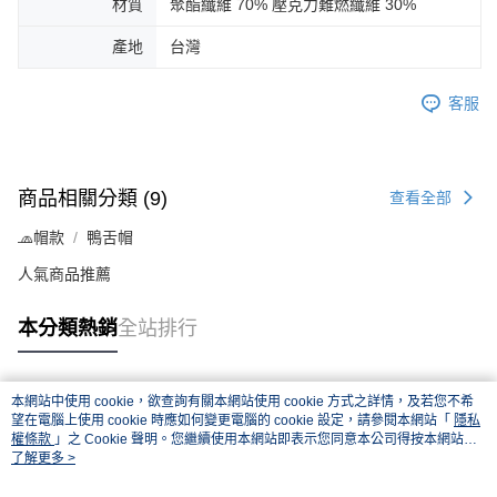
材質
聚酯纖維 70% 壓克力難燃纖維 30%
產地
台灣
客服
商品相關分類 (9)
查看全部
🧢帽款
鴨舌帽
人氣商品推薦
本分類熱銷
全站排行
本網站中使用 cookie，欲查詢有關本網站使用 cookie 方式之詳情，及若您不希
熱門標籤
望在電腦上使用 cookie 時應如何變更電腦的 cookie 設定，請參閱本網站「
隱私
權條款
」之 Cookie 聲明。您繼續使用本網站即表示您同意本公司得按本網站使
用條款之 Cookie 聲明使用 cookie。
了解更多 >