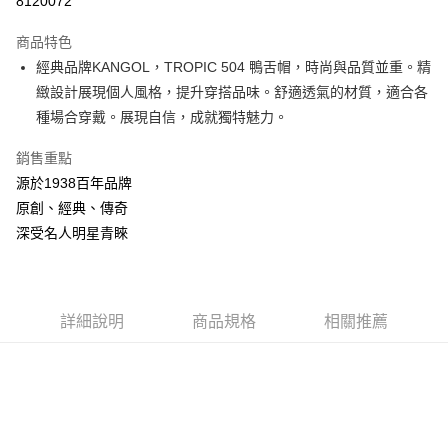
8120072
3 期 0 利率 每期
NT$554
21家銀行
商品特色
合作金庫商業銀行
第一商業銀行
LINE Pay
經典品牌KANGOL，TROPIC 504 鴨舌帽，時尚與品質並重。精
華南商業銀行
彰化商業銀行
緻設計展現個人風格，提升穿搭品味。舒適透氣的材質，適合各
Apple Pay
上海商業儲蓄銀行
台北富邦商業銀行
國泰世華商業銀行
兆豐國際商業銀行
種場合穿戴。展現自信，成就獨特魅力。
悠遊付
臺灣中小企業銀行
台中商業銀行
銷售重點
匯豐（台灣）商業銀行
華泰商業銀行
Google Pay
聯邦商業銀行
遠東國際商業銀行
源於1938百年品牌
元大商業銀行
永豐商業銀行
全盈+PAY
原創、經典、傳奇
玉山商業銀行
星展（台灣）商業銀行
深受名人明星青睞
台新國際商業銀行
中國信託商業銀行
AFTEE先享後付
台灣樂天信用卡公司
相關說明
【關於「AFTEE先享後付」】
ATM付款
AFTEE先享後付是「在收到商品之後才付款」的支付方式。 讓您購物簡單
詳細說明
商品規格
相關推薦
便利好安心！
１．簡單：不需註冊會員、不需綁卡、不需儲值。
運送方式
２．便利：只要手機號碼，簡訊認證，即可結帳。
３．安心：先確認商品／服務後，再付款。
付款後全家取貨
每筆NT$150，滿NT$2,000(含以上)免運費
【「AFTEE先享後付」結帳流程】
１．於結帳方式選擇「AFTEE先享後付」後，將跳轉至「AFTEE先享後付」