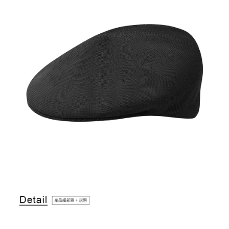
付款後萊爾富取貨
結帳頁面，進行簡訊認證並確認金額後，即可完成結帳。
２．訂單成立數日內，您將收到繳費通知簡訊。
每筆NT$150，滿NT$2,000(含以上)免運費
３．收到繳費通知簡訊後14天內，點擊此簡訊中的連結，可透過四大超商／
ATM／網路銀行／等多元方式進行付款，方視為交易完成。
付款後7-11取貨
※ 請注意：結帳手續完成當下不需立刻繳費，但若您需要取消訂單，請聯絡
每筆NT$150，滿NT$2,000(含以上)免運費
購買商品的店家。未經商家同意取消之訂單仍視為有效，需透過AFTEE先享
後付繳納相關費用。
宅配-新竹物流
※ 交易是否成功請以「AFTEE先享後付 」之結帳頁面顯示為準，若有關於
是否繳費成功／繳費後需取消欲退款等相關疑問，請聯繫「AFTEE先享後付
每筆NT$150，滿NT$2,000(含以上)免運費
客戶支援中心」
https://netprotections.freshdesk.com/support/home
【注意事項】
１．透過由恩沛科技股份有限公司提供之「AFTEE先享後付」服務完成之交
易，需依本服務之必要範圍內提供個人資料，並將交易相關給付款項請求債
權轉讓予恩沛科技股份有限公司。
２．關於個人資料處理事宜，請瀏覽以下網址：
https://aftee.tw/terms/#terms3
３．未成年的使用者請事先徵得法定代理人或監護人之同意方可使用
「AFTEE先享後付」，若未經同意申辦者引起之損失，本公司不負相關責
任。
４．使用「AFTEE先享後付」時，將依據個別帳號之用戶狀況，依本公司即
時審查核予不同之上限額度；若仍有額度不足之情形，本公司將視審查結果
請求用戶進行身份認證。
５．嚴禁一人註冊多個帳號或使用他人資訊註冊。若發現惡意使用之情形，
恩沛科技股份有限公司將有權停止該用戶之使用額度並採取法律行動。