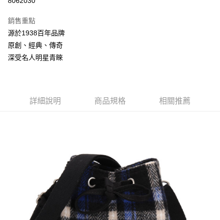
8062030
3 期 0 利率 每期
NT$596
21家銀行
銷售重點
合作金庫商業銀行
第一商業銀行
LINE Pay
源於1938百年品牌
華南商業銀行
彰化商業銀行
原創、經典、傳奇
Apple Pay
上海商業儲蓄銀行
台北富邦商業銀行
國泰世華商業銀行
兆豐國際商業銀行
深受名人明星青睞
悠遊付
臺灣中小企業銀行
台中商業銀行
匯豐（台灣）商業銀行
華泰商業銀行
Google Pay
聯邦商業銀行
遠東國際商業銀行
元大商業銀行
永豐商業銀行
詳細說明
商品規格
相關推薦
全盈+PAY
玉山商業銀行
星展（台灣）商業銀行
台新國際商業銀行
中國信託商業銀行
AFTEE先享後付
台灣樂天信用卡公司
相關說明
【關於「AFTEE先享後付」】
ATM付款
AFTEE先享後付是「在收到商品之後才付款」的支付方式。 讓您購物簡單
便利好安心！
１．簡單：不需註冊會員、不需綁卡、不需儲值。
運送方式
２．便利：只要手機號碼，簡訊認證，即可結帳。
３．安心：先確認商品／服務後，再付款。
付款後全家取貨
每筆NT$150，滿NT$2,000(含以上)免運費
【「AFTEE先享後付」結帳流程】
１．於結帳方式選擇「AFTEE先享後付」後，將跳轉至「AFTEE先享後付」