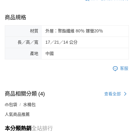
商品規格
材質
外層：聚酯纖維 80％ 嫘螢20％
長／高／寬
17／21／14 公分
產地
中國
客服
商品相關分類 (4)
查看全部
👜包袋
水桶包
人氣商品推薦
本分類熱銷
全站排行