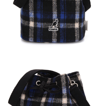
付款後萊爾富取貨
結帳頁面，進行簡訊認證並確認金額後，即可完成結帳。
２．訂單成立數日內，您將收到繳費通知簡訊。
每筆NT$150，滿NT$2,000(含以上)免運費
３．收到繳費通知簡訊後14天內，點擊此簡訊中的連結，可透過四大超商／
ATM／網路銀行／等多元方式進行付款，方視為交易完成。
付款後7-11取貨
※ 請注意：結帳手續完成當下不需立刻繳費，但若您需要取消訂單，請聯絡
每筆NT$150，滿NT$2,000(含以上)免運費
購買商品的店家。未經商家同意取消之訂單仍視為有效，需透過AFTEE先享
後付繳納相關費用。
宅配-新竹物流
※ 交易是否成功請以「AFTEE先享後付 」之結帳頁面顯示為準，若有關於
是否繳費成功／繳費後需取消欲退款等相關疑問，請聯繫「AFTEE先享後付
每筆NT$150，滿NT$2,000(含以上)免運費
客戶支援中心」
https://netprotections.freshdesk.com/support/home
【注意事項】
１．透過由恩沛科技股份有限公司提供之「AFTEE先享後付」服務完成之交
易，需依本服務之必要範圍內提供個人資料，並將交易相關給付款項請求債
權轉讓予恩沛科技股份有限公司。
２．關於個人資料處理事宜，請瀏覽以下網址：
https://aftee.tw/terms/#terms3
３．未成年的使用者請事先徵得法定代理人或監護人之同意方可使用
「AFTEE先享後付」，若未經同意申辦者引起之損失，本公司不負相關責
任。
４．使用「AFTEE先享後付」時，將依據個別帳號之用戶狀況，依本公司即
時審查核予不同之上限額度；若仍有額度不足之情形，本公司將視審查結果
請求用戶進行身份認證。
５．嚴禁一人註冊多個帳號或使用他人資訊註冊。若發現惡意使用之情形，
恩沛科技股份有限公司將有權停止該用戶之使用額度並採取法律行動。