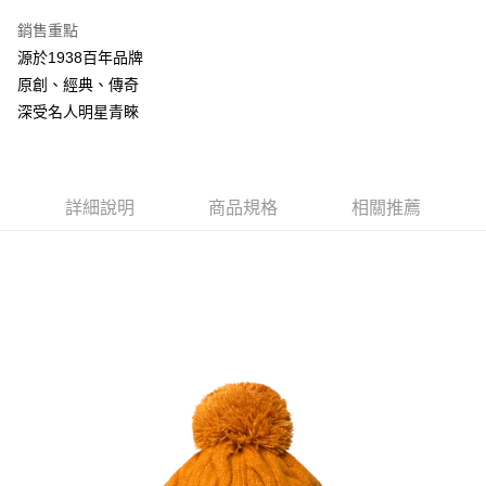
3 期 0 利率 每期
NT$693
21家銀行
銷售重點
合作金庫商業銀行
第一商業銀行
LINE Pay
源於1938百年品牌
華南商業銀行
彰化商業銀行
原創、經典、傳奇
Apple Pay
上海商業儲蓄銀行
台北富邦商業銀行
國泰世華商業銀行
兆豐國際商業銀行
深受名人明星青睞
悠遊付
臺灣中小企業銀行
台中商業銀行
匯豐（台灣）商業銀行
華泰商業銀行
Google Pay
聯邦商業銀行
遠東國際商業銀行
元大商業銀行
永豐商業銀行
詳細說明
商品規格
相關推薦
全盈+PAY
玉山商業銀行
星展（台灣）商業銀行
台新國際商業銀行
中國信託商業銀行
AFTEE先享後付
台灣樂天信用卡公司
相關說明
【關於「AFTEE先享後付」】
ATM付款
AFTEE先享後付是「在收到商品之後才付款」的支付方式。 讓您購物簡單
便利好安心！
１．簡單：不需註冊會員、不需綁卡、不需儲值。
運送方式
２．便利：只要手機號碼，簡訊認證，即可結帳。
３．安心：先確認商品／服務後，再付款。
付款後全家取貨
每筆NT$150，滿NT$2,000(含以上)免運費
【「AFTEE先享後付」結帳流程】
１．於結帳方式選擇「AFTEE先享後付」後，將跳轉至「AFTEE先享後付」
付款後萊爾富取貨
結帳頁面，進行簡訊認證並確認金額後，即可完成結帳。