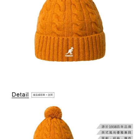
２．訂單成立數日內，您將收到繳費通知簡訊。
每筆NT$150，滿NT$2,000(含以上)免運費
３．收到繳費通知簡訊後14天內，點擊此簡訊中的連結，可透過四大超商／
ATM／網路銀行／等多元方式進行付款，方視為交易完成。
付款後7-11取貨
※ 請注意：結帳手續完成當下不需立刻繳費，但若您需要取消訂單，請聯絡
每筆NT$150，滿NT$2,000(含以上)免運費
購買商品的店家。未經商家同意取消之訂單仍視為有效，需透過AFTEE先享
後付繳納相關費用。
宅配-新竹物流
※ 交易是否成功請以「AFTEE先享後付 」之結帳頁面顯示為準，若有關於
是否繳費成功／繳費後需取消欲退款等相關疑問，請聯繫「AFTEE先享後付
每筆NT$150，滿NT$2,000(含以上)免運費
客戶支援中心」
https://netprotections.freshdesk.com/support/home
【注意事項】
１．透過由恩沛科技股份有限公司提供之「AFTEE先享後付」服務完成之交
易，需依本服務之必要範圍內提供個人資料，並將交易相關給付款項請求債
權轉讓予恩沛科技股份有限公司。
２．關於個人資料處理事宜，請瀏覽以下網址：
https://aftee.tw/terms/#terms3
３．未成年的使用者請事先徵得法定代理人或監護人之同意方可使用
「AFTEE先享後付」，若未經同意申辦者引起之損失，本公司不負相關責
任。
４．使用「AFTEE先享後付」時，將依據個別帳號之用戶狀況，依本公司即
時審查核予不同之上限額度；若仍有額度不足之情形，本公司將視審查結果
請求用戶進行身份認證。
５．嚴禁一人註冊多個帳號或使用他人資訊註冊。若發現惡意使用之情形，
恩沛科技股份有限公司將有權停止該用戶之使用額度並採取法律行動。