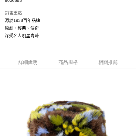
8006853
3 期 0 利率 每期
NT$821
21家銀行
銷售重點
合作金庫商業銀行
第一商業銀行
LINE Pay
源於1938百年品牌
華南商業銀行
彰化商業銀行
原創、經典、傳奇
Apple Pay
上海商業儲蓄銀行
台北富邦商業銀行
國泰世華商業銀行
兆豐國際商業銀行
深受名人明星青睞
悠遊付
臺灣中小企業銀行
台中商業銀行
匯豐（台灣）商業銀行
華泰商業銀行
Google Pay
聯邦商業銀行
遠東國際商業銀行
元大商業銀行
永豐商業銀行
詳細說明
商品規格
相關推薦
全盈+PAY
玉山商業銀行
星展（台灣）商業銀行
台新國際商業銀行
中國信託商業銀行
AFTEE先享後付
台灣樂天信用卡公司
相關說明
【關於「AFTEE先享後付」】
ATM付款
AFTEE先享後付是「在收到商品之後才付款」的支付方式。 讓您購物簡單
便利好安心！
１．簡單：不需註冊會員、不需綁卡、不需儲值。
運送方式
２．便利：只要手機號碼，簡訊認證，即可結帳。
３．安心：先確認商品／服務後，再付款。
付款後全家取貨
每筆NT$150，滿NT$2,000(含以上)免運費
【「AFTEE先享後付」結帳流程】
１．於結帳方式選擇「AFTEE先享後付」後，將跳轉至「AFTEE先享後付」