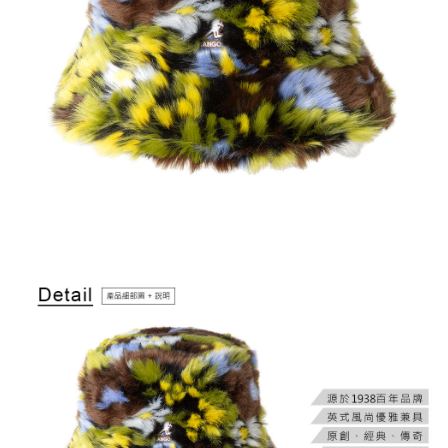
付款後萊爾富取貨
結帳頁面，進行簡訊認證並確認金額後，即可完成結帳。
２．訂單成立數日內，您將收到繳費通知簡訊。
每筆NT$150，滿NT$2,000(含以上)免運費
３．收到繳費通知簡訊後14天內，點擊此簡訊中的連結，可透過四大超商／
ATM／網路銀行／等多元方式進行付款，方視為交易完成。
付款後7-11取貨
※ 請注意：結帳手續完成當下不需立刻繳費，但若您需要取消訂單，請聯絡
每筆NT$150，滿NT$2,000(含以上)免運費
購買商品的店家。未經商家同意取消之訂單仍視為有效，需透過AFTEE先享
後付繳納相關費用。
宅配-新竹物流
※ 交易是否成功請以「AFTEE先享後付 」之結帳頁面顯示為準，若有關於
是否繳費成功／繳費後需取消欲退款等相關疑問，請聯繫「AFTEE先享後付
每筆NT$150，滿NT$2,000(含以上)免運費
客戶支援中心」
https://netprotections.freshdesk.com/support/home
【注意事項】
１．透過由恩沛科技股份有限公司提供之「AFTEE先享後付」服務完成之交
易，需依本服務之必要範圍內提供個人資料，並將交易相關給付款項請求債
權轉讓予恩沛科技股份有限公司。
２．關於個人資料處理事宜，請瀏覽以下網址：
https://aftee.tw/terms/#terms3
３．未成年的使用者請事先徵得法定代理人或監護人之同意方可使用
「AFTEE先享後付」，若未經同意申辦者引起之損失，本公司不負相關責
任。
４．使用「AFTEE先享後付」時，將依據個別帳號之用戶狀況，依本公司即
時審查核予不同之上限額度；若仍有額度不足之情形，本公司將視審查結果
請求用戶進行身份認證。
５．嚴禁一人註冊多個帳號或使用他人資訊註冊。若發現惡意使用之情形，
恩沛科技股份有限公司將有權停止該用戶之使用額度並採取法律行動。