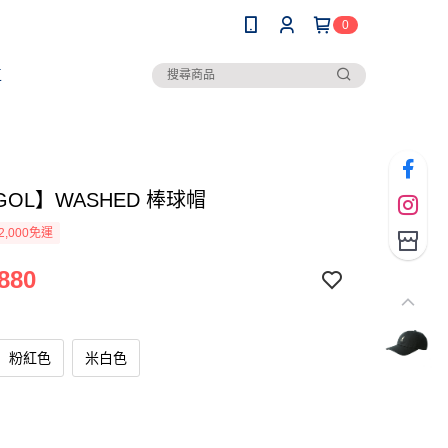
0
區
GOL】WASHED 棒球帽
2,000免運
880
粉紅色
米白色