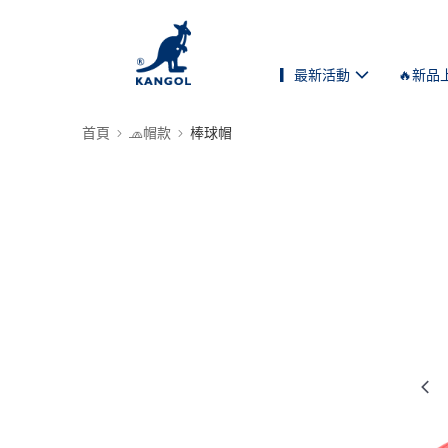
▎最新活動
🔥新品
首頁
🧢帽款
棒球帽