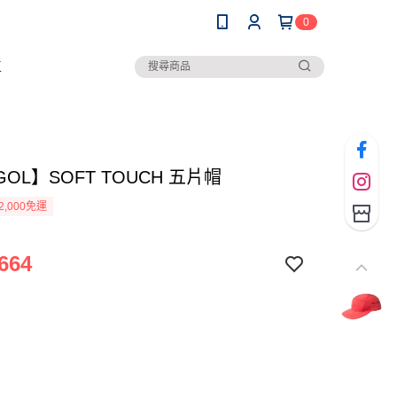
0
區
GOL】SOFT TOUCH 五片帽
2,000免運
664