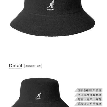
付款後萊爾富取貨
結帳頁面，進行簡訊認證並確認金額後，即可完成結帳。
２．訂單成立數日內，您將收到繳費通知簡訊。
每筆NT$150，滿NT$2,000(含以上)免運費
３．收到繳費通知簡訊後14天內，點擊此簡訊中的連結，可透過四大超商／
ATM／網路銀行／等多元方式進行付款，方視為交易完成。
付款後7-11取貨
※ 請注意：結帳手續完成當下不需立刻繳費，但若您需要取消訂單，請聯絡
每筆NT$150，滿NT$2,000(含以上)免運費
購買商品的店家。未經商家同意取消之訂單仍視為有效，需透過AFTEE先享
後付繳納相關費用。
宅配-新竹物流
※ 交易是否成功請以「AFTEE先享後付 」之結帳頁面顯示為準，若有關於
是否繳費成功／繳費後需取消欲退款等相關疑問，請聯繫「AFTEE先享後付
每筆NT$150，滿NT$2,000(含以上)免運費
客戶支援中心」
https://netprotections.freshdesk.com/support/home
【注意事項】
１．透過由恩沛科技股份有限公司提供之「AFTEE先享後付」服務完成之交
易，需依本服務之必要範圍內提供個人資料，並將交易相關給付款項請求債
權轉讓予恩沛科技股份有限公司。
２．關於個人資料處理事宜，請瀏覽以下網址：
https://aftee.tw/terms/#terms3
３．未成年的使用者請事先徵得法定代理人或監護人之同意方可使用
「AFTEE先享後付」，若未經同意申辦者引起之損失，本公司不負相關責
任。
４．使用「AFTEE先享後付」時，將依據個別帳號之用戶狀況，依本公司即
時審查核予不同之上限額度；若仍有額度不足之情形，本公司將視審查結果
請求用戶進行身份認證。
５．嚴禁一人註冊多個帳號或使用他人資訊註冊。若發現惡意使用之情形，
恩沛科技股份有限公司將有權停止該用戶之使用額度並採取法律行動。