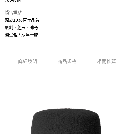
7806594
3 期 0 利率 每期
NT$661
21家銀行
銷售重點
合作金庫商業銀行
第一商業銀行
LINE Pay
源於1938百年品牌
華南商業銀行
彰化商業銀行
原創、經典、傳奇
Apple Pay
上海商業儲蓄銀行
台北富邦商業銀行
國泰世華商業銀行
兆豐國際商業銀行
深受名人明星青睞
悠遊付
臺灣中小企業銀行
台中商業銀行
匯豐（台灣）商業銀行
華泰商業銀行
Google Pay
聯邦商業銀行
遠東國際商業銀行
元大商業銀行
永豐商業銀行
詳細說明
商品規格
相關推薦
全盈+PAY
玉山商業銀行
星展（台灣）商業銀行
台新國際商業銀行
中國信託商業銀行
AFTEE先享後付
台灣樂天信用卡公司
相關說明
【關於「AFTEE先享後付」】
ATM付款
AFTEE先享後付是「在收到商品之後才付款」的支付方式。 讓您購物簡單
便利好安心！
１．簡單：不需註冊會員、不需綁卡、不需儲值。
運送方式
２．便利：只要手機號碼，簡訊認證，即可結帳。
３．安心：先確認商品／服務後，再付款。
付款後全家取貨
每筆NT$150，滿NT$2,000(含以上)免運費
【「AFTEE先享後付」結帳流程】
１．於結帳方式選擇「AFTEE先享後付」後，將跳轉至「AFTEE先享後付」