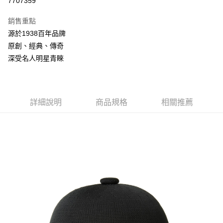
7707359
3 期 0 利率 每期
NT$536
21家銀行
銷售重點
合作金庫商業銀行
第一商業銀行
LINE Pay
源於1938百年品牌
華南商業銀行
彰化商業銀行
原創、經典、傳奇
Apple Pay
上海商業儲蓄銀行
台北富邦商業銀行
國泰世華商業銀行
兆豐國際商業銀行
深受名人明星青睞
悠遊付
臺灣中小企業銀行
台中商業銀行
匯豐（台灣）商業銀行
華泰商業銀行
Google Pay
聯邦商業銀行
遠東國際商業銀行
元大商業銀行
永豐商業銀行
詳細說明
商品規格
相關推薦
全盈+PAY
玉山商業銀行
星展（台灣）商業銀行
台新國際商業銀行
中國信託商業銀行
AFTEE先享後付
台灣樂天信用卡公司
相關說明
【關於「AFTEE先享後付」】
ATM付款
AFTEE先享後付是「在收到商品之後才付款」的支付方式。 讓您購物簡單
便利好安心！
１．簡單：不需註冊會員、不需綁卡、不需儲值。
運送方式
２．便利：只要手機號碼，簡訊認證，即可結帳。
３．安心：先確認商品／服務後，再付款。
付款後全家取貨
每筆NT$150，滿NT$2,000(含以上)免運費
【「AFTEE先享後付」結帳流程】
１．於結帳方式選擇「AFTEE先享後付」後，將跳轉至「AFTEE先享後付」