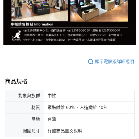
顯示電腦版詳細說明
商品規格
對象與族群
中性
材質
聚酯纖維 60％、人造纖維 40％
產地
台灣
帽圍尺寸
詳如商品圖文說明