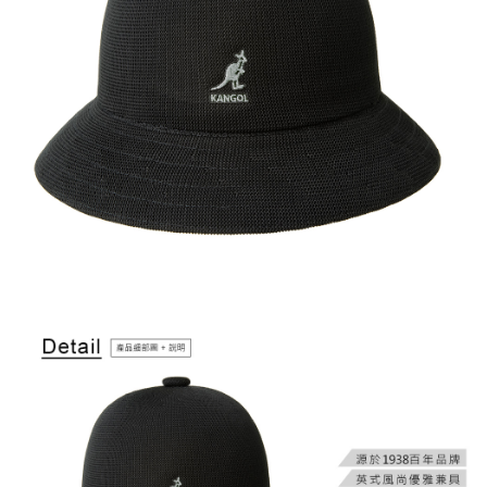
付款後萊爾富取貨
結帳頁面，進行簡訊認證並確認金額後，即可完成結帳。
２．訂單成立數日內，您將收到繳費通知簡訊。
每筆NT$150，滿NT$2,000(含以上)免運費
３．收到繳費通知簡訊後14天內，點擊此簡訊中的連結，可透過四大超商／
ATM／網路銀行／等多元方式進行付款，方視為交易完成。
付款後7-11取貨
※ 請注意：結帳手續完成當下不需立刻繳費，但若您需要取消訂單，請聯絡
每筆NT$150，滿NT$2,000(含以上)免運費
購買商品的店家。未經商家同意取消之訂單仍視為有效，需透過AFTEE先享
後付繳納相關費用。
宅配-新竹物流
※ 交易是否成功請以「AFTEE先享後付 」之結帳頁面顯示為準，若有關於
是否繳費成功／繳費後需取消欲退款等相關疑問，請聯繫「AFTEE先享後付
每筆NT$150，滿NT$2,000(含以上)免運費
客戶支援中心」
https://netprotections.freshdesk.com/support/home
【注意事項】
１．透過由恩沛科技股份有限公司提供之「AFTEE先享後付」服務完成之交
易，需依本服務之必要範圍內提供個人資料，並將交易相關給付款項請求債
權轉讓予恩沛科技股份有限公司。
２．關於個人資料處理事宜，請瀏覽以下網址：
https://aftee.tw/terms/#terms3
３．未成年的使用者請事先徵得法定代理人或監護人之同意方可使用
「AFTEE先享後付」，若未經同意申辦者引起之損失，本公司不負相關責
任。
４．使用「AFTEE先享後付」時，將依據個別帳號之用戶狀況，依本公司即
時審查核予不同之上限額度；若仍有額度不足之情形，本公司將視審查結果
請求用戶進行身份認證。
５．嚴禁一人註冊多個帳號或使用他人資訊註冊。若發現惡意使用之情形，
恩沛科技股份有限公司將有權停止該用戶之使用額度並採取法律行動。