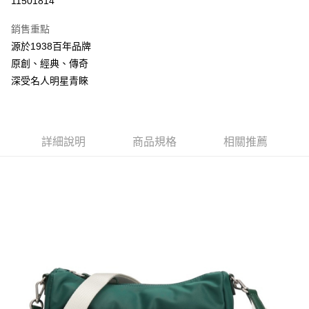
11501814
3 期 0 利率 每期
NT$874
21家銀行
銷售重點
合作金庫商業銀行
第一商業銀行
LINE Pay
源於1938百年品牌
華南商業銀行
彰化商業銀行
原創、經典、傳奇
Apple Pay
上海商業儲蓄銀行
台北富邦商業銀行
國泰世華商業銀行
兆豐國際商業銀行
深受名人明星青睞
悠遊付
臺灣中小企業銀行
台中商業銀行
匯豐（台灣）商業銀行
華泰商業銀行
Google Pay
聯邦商業銀行
遠東國際商業銀行
元大商業銀行
永豐商業銀行
詳細說明
商品規格
相關推薦
全盈+PAY
玉山商業銀行
星展（台灣）商業銀行
台新國際商業銀行
中國信託商業銀行
AFTEE先享後付
台灣樂天信用卡公司
相關說明
【關於「AFTEE先享後付」】
ATM付款
AFTEE先享後付是「在收到商品之後才付款」的支付方式。 讓您購物簡單
便利好安心！
１．簡單：不需註冊會員、不需綁卡、不需儲值。
運送方式
２．便利：只要手機號碼，簡訊認證，即可結帳。
３．安心：先確認商品／服務後，再付款。
付款後全家取貨
每筆NT$150，滿NT$2,000(含以上)免運費
【「AFTEE先享後付」結帳流程】
１．於結帳方式選擇「AFTEE先享後付」後，將跳轉至「AFTEE先享後付」