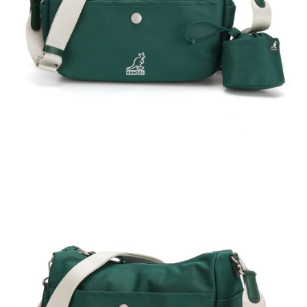
付款後萊爾富取貨
結帳頁面，進行簡訊認證並確認金額後，即可完成結帳。
２．訂單成立數日內，您將收到繳費通知簡訊。
每筆NT$150，滿NT$2,000(含以上)免運費
３．收到繳費通知簡訊後14天內，點擊此簡訊中的連結，可透過四大超商／
ATM／網路銀行／等多元方式進行付款，方視為交易完成。
付款後7-11取貨
※ 請注意：結帳手續完成當下不需立刻繳費，但若您需要取消訂單，請聯絡
每筆NT$150，滿NT$2,000(含以上)免運費
購買商品的店家。未經商家同意取消之訂單仍視為有效，需透過AFTEE先享
後付繳納相關費用。
宅配-新竹物流
※ 交易是否成功請以「AFTEE先享後付 」之結帳頁面顯示為準，若有關於
是否繳費成功／繳費後需取消欲退款等相關疑問，請聯繫「AFTEE先享後付
每筆NT$150，滿NT$2,000(含以上)免運費
客戶支援中心」
https://netprotections.freshdesk.com/support/home
【注意事項】
１．透過由恩沛科技股份有限公司提供之「AFTEE先享後付」服務完成之交
易，需依本服務之必要範圍內提供個人資料，並將交易相關給付款項請求債
權轉讓予恩沛科技股份有限公司。
２．關於個人資料處理事宜，請瀏覽以下網址：
https://aftee.tw/terms/#terms3
３．未成年的使用者請事先徵得法定代理人或監護人之同意方可使用
「AFTEE先享後付」，若未經同意申辦者引起之損失，本公司不負相關責
任。
４．使用「AFTEE先享後付」時，將依據個別帳號之用戶狀況，依本公司即
時審查核予不同之上限額度；若仍有額度不足之情形，本公司將視審查結果
請求用戶進行身份認證。
５．嚴禁一人註冊多個帳號或使用他人資訊註冊。若發現惡意使用之情形，
恩沛科技股份有限公司將有權停止該用戶之使用額度並採取法律行動。