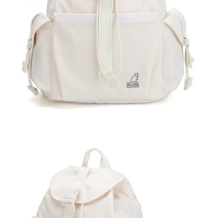
付款後萊爾富取貨
結帳頁面，進行簡訊認證並確認金額後，即可完成結帳。
２．訂單成立數日內，您將收到繳費通知簡訊。
每筆NT$150，滿NT$2,000(含以上)免運費
３．收到繳費通知簡訊後14天內，點擊此簡訊中的連結，可透過四大超商／
ATM／網路銀行／等多元方式進行付款，方視為交易完成。
付款後7-11取貨
※ 請注意：結帳手續完成當下不需立刻繳費，但若您需要取消訂單，請聯絡
每筆NT$150，滿NT$2,000(含以上)免運費
購買商品的店家。未經商家同意取消之訂單仍視為有效，需透過AFTEE先享
後付繳納相關費用。
宅配-新竹物流
※ 交易是否成功請以「AFTEE先享後付 」之結帳頁面顯示為準，若有關於
是否繳費成功／繳費後需取消欲退款等相關疑問，請聯繫「AFTEE先享後付
每筆NT$150，滿NT$2,000(含以上)免運費
客戶支援中心」
https://netprotections.freshdesk.com/support/home
【注意事項】
１．透過由恩沛科技股份有限公司提供之「AFTEE先享後付」服務完成之交
易，需依本服務之必要範圍內提供個人資料，並將交易相關給付款項請求債
權轉讓予恩沛科技股份有限公司。
２．關於個人資料處理事宜，請瀏覽以下網址：
https://aftee.tw/terms/#terms3
３．未成年的使用者請事先徵得法定代理人或監護人之同意方可使用
「AFTEE先享後付」，若未經同意申辦者引起之損失，本公司不負相關責
任。
４．使用「AFTEE先享後付」時，將依據個別帳號之用戶狀況，依本公司即
時審查核予不同之上限額度；若仍有額度不足之情形，本公司將視審查結果
請求用戶進行身份認證。
５．嚴禁一人註冊多個帳號或使用他人資訊註冊。若發現惡意使用之情形，
恩沛科技股份有限公司將有權停止該用戶之使用額度並採取法律行動。