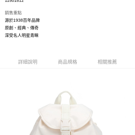
11501812
3 期 0 利率 每期
NT$1,168
21家銀行
銷售重點
合作金庫商業銀行
第一商業銀行
LINE Pay
源於1938百年品牌
華南商業銀行
彰化商業銀行
原創、經典、傳奇
Apple Pay
上海商業儲蓄銀行
台北富邦商業銀行
國泰世華商業銀行
兆豐國際商業銀行
深受名人明星青睞
悠遊付
臺灣中小企業銀行
台中商業銀行
匯豐（台灣）商業銀行
華泰商業銀行
Google Pay
聯邦商業銀行
遠東國際商業銀行
元大商業銀行
永豐商業銀行
詳細說明
商品規格
相關推薦
全盈+PAY
玉山商業銀行
星展（台灣）商業銀行
台新國際商業銀行
中國信託商業銀行
AFTEE先享後付
台灣樂天信用卡公司
相關說明
【關於「AFTEE先享後付」】
ATM付款
AFTEE先享後付是「在收到商品之後才付款」的支付方式。 讓您購物簡單
便利好安心！
１．簡單：不需註冊會員、不需綁卡、不需儲值。
運送方式
２．便利：只要手機號碼，簡訊認證，即可結帳。
３．安心：先確認商品／服務後，再付款。
付款後全家取貨
每筆NT$150，滿NT$2,000(含以上)免運費
【「AFTEE先享後付」結帳流程】
１．於結帳方式選擇「AFTEE先享後付」後，將跳轉至「AFTEE先享後付」