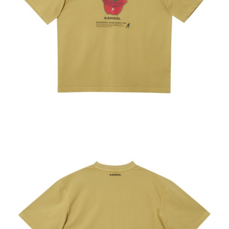
付款後萊爾富取貨
結帳頁面，進行簡訊認證並確認金額後，即可完成結帳。
２．訂單成立數日內，您將收到繳費通知簡訊。
每筆NT$150，滿NT$2,000(含以上)免運費
３．收到繳費通知簡訊後14天內，點擊此簡訊中的連結，可透過四大超商／
ATM／網路銀行／等多元方式進行付款，方視為交易完成。
付款後7-11取貨
※ 請注意：結帳手續完成當下不需立刻繳費，但若您需要取消訂單，請聯絡
每筆NT$150，滿NT$2,000(含以上)免運費
購買商品的店家。未經商家同意取消之訂單仍視為有效，需透過AFTEE先享
後付繳納相關費用。
宅配-新竹物流
※ 交易是否成功請以「AFTEE先享後付 」之結帳頁面顯示為準，若有關於
是否繳費成功／繳費後需取消欲退款等相關疑問，請聯繫「AFTEE先享後付
每筆NT$150，滿NT$2,000(含以上)免運費
客戶支援中心」
https://netprotections.freshdesk.com/support/home
【注意事項】
１．透過由恩沛科技股份有限公司提供之「AFTEE先享後付」服務完成之交
易，需依本服務之必要範圍內提供個人資料，並將交易相關給付款項請求債
權轉讓予恩沛科技股份有限公司。
２．關於個人資料處理事宜，請瀏覽以下網址：
https://aftee.tw/terms/#terms3
３．未成年的使用者請事先徵得法定代理人或監護人之同意方可使用
「AFTEE先享後付」，若未經同意申辦者引起之損失，本公司不負相關責
任。
４．使用「AFTEE先享後付」時，將依據個別帳號之用戶狀況，依本公司即
時審查核予不同之上限額度；若仍有額度不足之情形，本公司將視審查結果
請求用戶進行身份認證。
５．嚴禁一人註冊多個帳號或使用他人資訊註冊。若發現惡意使用之情形，
恩沛科技股份有限公司將有權停止該用戶之使用額度並採取法律行動。