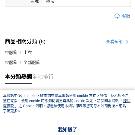
產地
越南
客服
商品相關分類 (6)
查看全部
👕服飾
上衣
👕服飾
全部服飾
本分類熱銷
全站排行
本網站中使用 cookie，欲查詢有關本網站使用 cookie 方式之詳情，及若您不希
熱門標籤
望在電腦上使用 cookie 時應如何變更電腦的 cookie 設定，請參閱本網站「
隱私
權條款
」之 Cookie 聲明。您繼續使用本網站即表示您同意本公司得按本網站使
用條款之 Cookie 聲明使用 cookie。
了解更多 >
我知道了