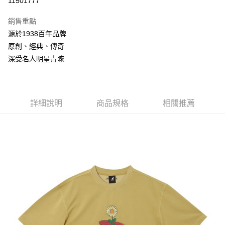
11501777
3 期 0 利率 每期
NT$608
21家銀行
銷售重點
合作金庫商業銀行
第一商業銀行
LINE Pay
源於1938百年品牌
華南商業銀行
彰化商業銀行
原創、經典、傳奇
Apple Pay
上海商業儲蓄銀行
台北富邦商業銀行
國泰世華商業銀行
兆豐國際商業銀行
深受名人明星青睞
悠遊付
臺灣中小企業銀行
台中商業銀行
匯豐（台灣）商業銀行
華泰商業銀行
Google Pay
聯邦商業銀行
遠東國際商業銀行
元大商業銀行
永豐商業銀行
詳細說明
商品規格
相關推薦
全盈+PAY
玉山商業銀行
星展（台灣）商業銀行
台新國際商業銀行
中國信託商業銀行
AFTEE先享後付
台灣樂天信用卡公司
相關說明
【關於「AFTEE先享後付」】
ATM付款
AFTEE先享後付是「在收到商品之後才付款」的支付方式。 讓您購物簡單
便利好安心！
１．簡單：不需註冊會員、不需綁卡、不需儲值。
運送方式
２．便利：只要手機號碼，簡訊認證，即可結帳。
３．安心：先確認商品／服務後，再付款。
付款後全家取貨
每筆NT$150，滿NT$2,000(含以上)免運費
【「AFTEE先享後付」結帳流程】
１．於結帳方式選擇「AFTEE先享後付」後，將跳轉至「AFTEE先享後付」