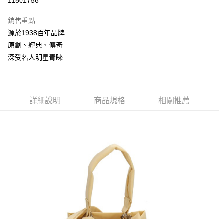
11501756
3 期 0 利率 每期
NT$501
21家銀行
銷售重點
合作金庫商業銀行
第一商業銀行
LINE Pay
源於1938百年品牌
華南商業銀行
彰化商業銀行
原創、經典、傳奇
Apple Pay
上海商業儲蓄銀行
台北富邦商業銀行
國泰世華商業銀行
兆豐國際商業銀行
深受名人明星青睞
悠遊付
臺灣中小企業銀行
台中商業銀行
匯豐（台灣）商業銀行
華泰商業銀行
Google Pay
聯邦商業銀行
遠東國際商業銀行
元大商業銀行
永豐商業銀行
詳細說明
商品規格
相關推薦
全盈+PAY
玉山商業銀行
星展（台灣）商業銀行
台新國際商業銀行
中國信託商業銀行
AFTEE先享後付
台灣樂天信用卡公司
相關說明
【關於「AFTEE先享後付」】
ATM付款
AFTEE先享後付是「在收到商品之後才付款」的支付方式。 讓您購物簡單
便利好安心！
１．簡單：不需註冊會員、不需綁卡、不需儲值。
運送方式
２．便利：只要手機號碼，簡訊認證，即可結帳。
３．安心：先確認商品／服務後，再付款。
付款後全家取貨
每筆NT$150，滿NT$2,000(含以上)免運費
【「AFTEE先享後付」結帳流程】
１．於結帳方式選擇「AFTEE先享後付」後，將跳轉至「AFTEE先享後付」