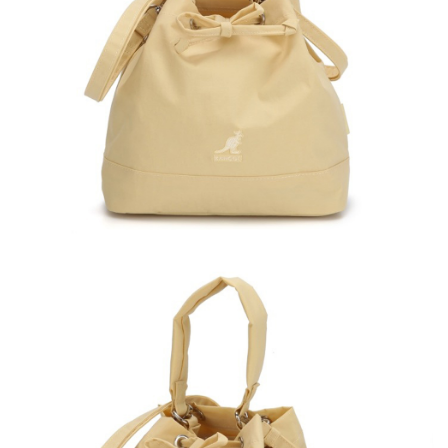
付款後萊爾富取貨
結帳頁面，進行簡訊認證並確認金額後，即可完成結帳。
２．訂單成立數日內，您將收到繳費通知簡訊。
每筆NT$150，滿NT$2,000(含以上)免運費
３．收到繳費通知簡訊後14天內，點擊此簡訊中的連結，可透過四大超商／
ATM／網路銀行／等多元方式進行付款，方視為交易完成。
付款後7-11取貨
※ 請注意：結帳手續完成當下不需立刻繳費，但若您需要取消訂單，請聯絡
每筆NT$150，滿NT$2,000(含以上)免運費
購買商品的店家。未經商家同意取消之訂單仍視為有效，需透過AFTEE先享
後付繳納相關費用。
宅配-新竹物流
※ 交易是否成功請以「AFTEE先享後付 」之結帳頁面顯示為準，若有關於
是否繳費成功／繳費後需取消欲退款等相關疑問，請聯繫「AFTEE先享後付
每筆NT$150，滿NT$2,000(含以上)免運費
客戶支援中心」
https://netprotections.freshdesk.com/support/home
【注意事項】
１．透過由恩沛科技股份有限公司提供之「AFTEE先享後付」服務完成之交
易，需依本服務之必要範圍內提供個人資料，並將交易相關給付款項請求債
權轉讓予恩沛科技股份有限公司。
２．關於個人資料處理事宜，請瀏覽以下網址：
https://aftee.tw/terms/#terms3
３．未成年的使用者請事先徵得法定代理人或監護人之同意方可使用
「AFTEE先享後付」，若未經同意申辦者引起之損失，本公司不負相關責
任。
４．使用「AFTEE先享後付」時，將依據個別帳號之用戶狀況，依本公司即
時審查核予不同之上限額度；若仍有額度不足之情形，本公司將視審查結果
請求用戶進行身份認證。
５．嚴禁一人註冊多個帳號或使用他人資訊註冊。若發現惡意使用之情形，
恩沛科技股份有限公司將有權停止該用戶之使用額度並採取法律行動。