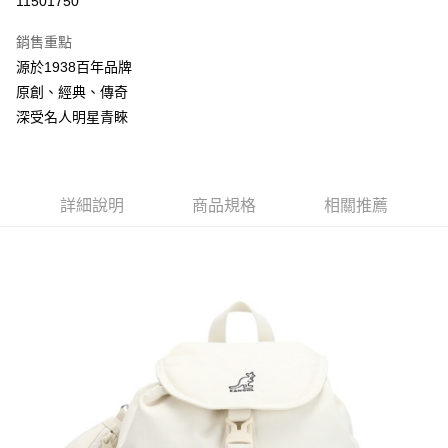
11501750
3 期 0 利率 每期
NT$954
21家銀行
銷售重點
合作金庫商業銀行
第一商業銀行
LINE Pay
源於1938百年品牌
華南商業銀行
彰化商業銀行
原創、經典、傳奇
Apple Pay
上海商業儲蓄銀行
台北富邦商業銀行
國泰世華商業銀行
兆豐國際商業銀行
深受名人明星青睞
悠遊付
臺灣中小企業銀行
台中商業銀行
匯豐（台灣）商業銀行
華泰商業銀行
Google Pay
聯邦商業銀行
遠東國際商業銀行
元大商業銀行
永豐商業銀行
詳細說明
商品規格
相關推薦
全盈+PAY
玉山商業銀行
星展（台灣）商業銀行
台新國際商業銀行
中國信託商業銀行
AFTEE先享後付
台灣樂天信用卡公司
相關說明
【關於「AFTEE先享後付」】
ATM付款
AFTEE先享後付是「在收到商品之後才付款」的支付方式。 讓您購物簡單
便利好安心！
１．簡單：不需註冊會員、不需綁卡、不需儲值。
運送方式
２．便利：只要手機號碼，簡訊認證，即可結帳。
３．安心：先確認商品／服務後，再付款。
付款後全家取貨
每筆NT$150，滿NT$2,000(含以上)免運費
【「AFTEE先享後付」結帳流程】
１．於結帳方式選擇「AFTEE先享後付」後，將跳轉至「AFTEE先享後付」