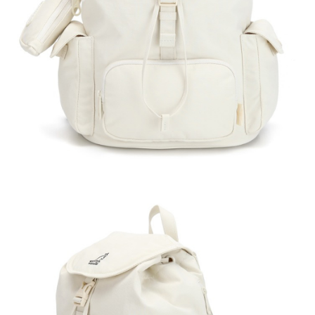
付款後萊爾富取貨
結帳頁面，進行簡訊認證並確認金額後，即可完成結帳。
２．訂單成立數日內，您將收到繳費通知簡訊。
每筆NT$150，滿NT$2,000(含以上)免運費
３．收到繳費通知簡訊後14天內，點擊此簡訊中的連結，可透過四大超商／
ATM／網路銀行／等多元方式進行付款，方視為交易完成。
付款後7-11取貨
※ 請注意：結帳手續完成當下不需立刻繳費，但若您需要取消訂單，請聯絡
每筆NT$150，滿NT$2,000(含以上)免運費
購買商品的店家。未經商家同意取消之訂單仍視為有效，需透過AFTEE先享
後付繳納相關費用。
宅配-新竹物流
※ 交易是否成功請以「AFTEE先享後付 」之結帳頁面顯示為準，若有關於
是否繳費成功／繳費後需取消欲退款等相關疑問，請聯繫「AFTEE先享後付
每筆NT$150，滿NT$2,000(含以上)免運費
客戶支援中心」
https://netprotections.freshdesk.com/support/home
【注意事項】
１．透過由恩沛科技股份有限公司提供之「AFTEE先享後付」服務完成之交
易，需依本服務之必要範圍內提供個人資料，並將交易相關給付款項請求債
權轉讓予恩沛科技股份有限公司。
２．關於個人資料處理事宜，請瀏覽以下網址：
https://aftee.tw/terms/#terms3
３．未成年的使用者請事先徵得法定代理人或監護人之同意方可使用
「AFTEE先享後付」，若未經同意申辦者引起之損失，本公司不負相關責
任。
４．使用「AFTEE先享後付」時，將依據個別帳號之用戶狀況，依本公司即
時審查核予不同之上限額度；若仍有額度不足之情形，本公司將視審查結果
請求用戶進行身份認證。
５．嚴禁一人註冊多個帳號或使用他人資訊註冊。若發現惡意使用之情形，
恩沛科技股份有限公司將有權停止該用戶之使用額度並採取法律行動。