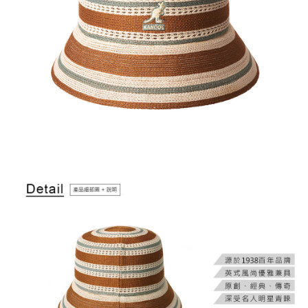
付款後萊爾富取貨
結帳頁面，進行簡訊認證並確認金額後，即可完成結帳。
２．訂單成立數日內，您將收到繳費通知簡訊。
每筆NT$150，滿NT$2,000(含以上)免運費
３．收到繳費通知簡訊後14天內，點擊此簡訊中的連結，可透過四大超商／
ATM／網路銀行／等多元方式進行付款，方視為交易完成。
付款後7-11取貨
※ 請注意：結帳手續完成當下不需立刻繳費，但若您需要取消訂單，請聯絡
每筆NT$150，滿NT$2,000(含以上)免運費
購買商品的店家。未經商家同意取消之訂單仍視為有效，需透過AFTEE先享
後付繳納相關費用。
宅配-新竹物流
※ 交易是否成功請以「AFTEE先享後付 」之結帳頁面顯示為準，若有關於
是否繳費成功／繳費後需取消欲退款等相關疑問，請聯繫「AFTEE先享後付
每筆NT$150，滿NT$2,000(含以上)免運費
客戶支援中心」
https://netprotections.freshdesk.com/support/home
【注意事項】
１．透過由恩沛科技股份有限公司提供之「AFTEE先享後付」服務完成之交
易，需依本服務之必要範圍內提供個人資料，並將交易相關給付款項請求債
權轉讓予恩沛科技股份有限公司。
２．關於個人資料處理事宜，請瀏覽以下網址：
https://aftee.tw/terms/#terms3
３．未成年的使用者請事先徵得法定代理人或監護人之同意方可使用
「AFTEE先享後付」，若未經同意申辦者引起之損失，本公司不負相關責
任。
４．使用「AFTEE先享後付」時，將依據個別帳號之用戶狀況，依本公司即
時審查核予不同之上限額度；若仍有額度不足之情形，本公司將視審查結果
請求用戶進行身份認證。
５．嚴禁一人註冊多個帳號或使用他人資訊註冊。若發現惡意使用之情形，
恩沛科技股份有限公司將有權停止該用戶之使用額度並採取法律行動。