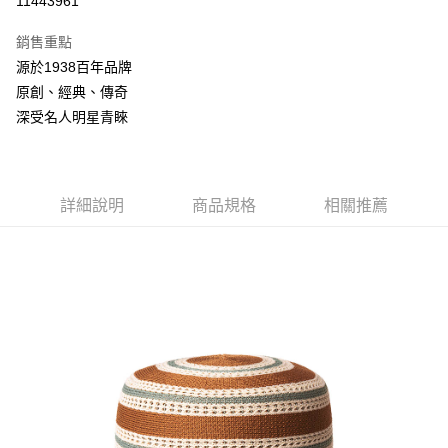
11443961
3 期 0 利率 每期
NT$714
21家銀行
銷售重點
合作金庫商業銀行
第一商業銀行
LINE Pay
源於1938百年品牌
華南商業銀行
彰化商業銀行
原創、經典、傳奇
Apple Pay
上海商業儲蓄銀行
台北富邦商業銀行
國泰世華商業銀行
兆豐國際商業銀行
深受名人明星青睞
悠遊付
臺灣中小企業銀行
台中商業銀行
匯豐（台灣）商業銀行
華泰商業銀行
Google Pay
聯邦商業銀行
遠東國際商業銀行
元大商業銀行
永豐商業銀行
詳細說明
商品規格
相關推薦
全盈+PAY
玉山商業銀行
星展（台灣）商業銀行
台新國際商業銀行
中國信託商業銀行
AFTEE先享後付
台灣樂天信用卡公司
相關說明
【關於「AFTEE先享後付」】
ATM付款
AFTEE先享後付是「在收到商品之後才付款」的支付方式。 讓您購物簡單
便利好安心！
１．簡單：不需註冊會員、不需綁卡、不需儲值。
運送方式
２．便利：只要手機號碼，簡訊認證，即可結帳。
３．安心：先確認商品／服務後，再付款。
付款後全家取貨
每筆NT$150，滿NT$2,000(含以上)免運費
【「AFTEE先享後付」結帳流程】
１．於結帳方式選擇「AFTEE先享後付」後，將跳轉至「AFTEE先享後付」