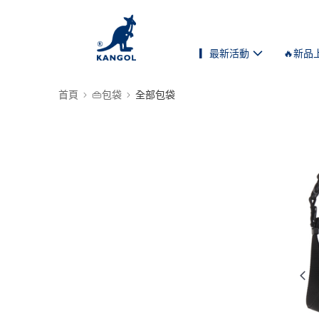
▎最新活動
🔥新品
首頁
👜包袋
全部包袋