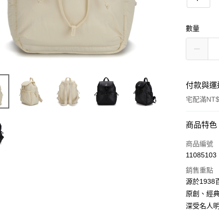
數量
付款與運
宅配滿NT$
付款方式
商品特色
信用卡一
商品編號
11085103
信用卡分
銷售重點
3 期 
源於193
合作金
原創、經
LINE Pay
華南商
深受名人
Apple Pay
上海商