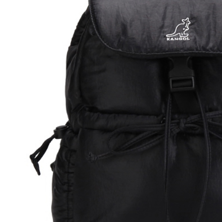
先享後付
※ 交易是
是否繳費成
付客戶支
【注意事
１．透過由
交易，需
求債權轉
２．關於
https://aft
３．未成
「AFTE
任。
４．使用「
即時審查
結果請求
５．嚴禁
形，恩沛
動。