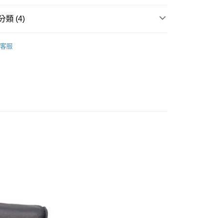
華商業銀行
兆豐國際商業銀行
小企業銀行
台中商業銀行
類 (4)
台灣）商業銀行
華泰商業銀行
y
業銀行
遠東國際商業銀行
全部包袋
業銀行
永豐商業銀行
客服
後背包
業銀行
星展（台灣）商業銀行
際商業銀行
中國信託商業銀行
享後付
市
全部商品
天信用卡公司
市
後背包
FTEE先享後付」】
先享後付是「在收到商品之後才付款」的支付方式。 讓您購物簡單
心！
：不需註冊會員、不需綁卡、不需儲值。
：只要手機號碼，簡訊認證，即可結帳。
：先確認商品／服務後，再付款。
物流
EE先享後付」結帳流程】
50，滿NT$2,000(含以上)免運費
方式選擇「AFTEE先享後付」後，將跳轉至「AFTEE先享後
頁面，進行簡訊認證並確認金額後，即可完成結帳。
成立數日內，您將收到繳費通知簡訊。
費通知簡訊後14天內，點擊此簡訊中的連結，可透過四大超商
網路銀行／等多元方式進行付款，方視為交易完成。
：結帳手續完成當下不需立刻繳費，但若您需要取消訂單，請聯
的店家。未經商家同意取消之訂單仍視為有效，需透過AFTEE