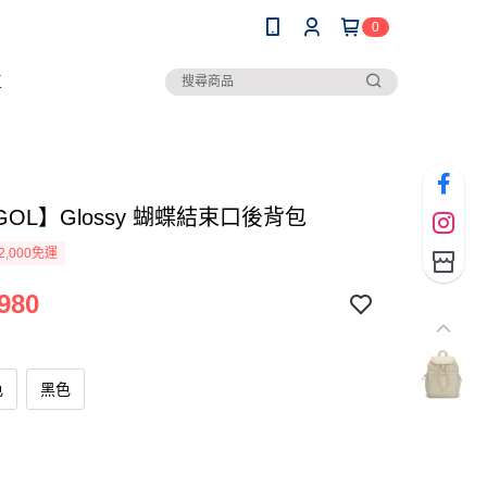
0
區
GOL】Glossy 蝴蝶結束口後背包
2,000免運
980
色
黑色