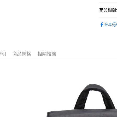
國泰世
悠遊付
臺灣中
商品相關分
匯豐（
Google Pa
聯邦商
👜包袋
元大商
分享
全盈+PAY
👜包袋
玉山商
台新國
AFTEE先
🔥新品上
台灣樂
相關說明
🔥新品上
【關於「A
ATM付款
AFTEE
說明
商品規格
相關推薦
便利好安
１．簡單
２．便利
運送方式
３．安心
宅配-新竹
【「AFT
每筆NT$1
１．於結帳
付」結帳
２．訂單
３．收到繳
／ATM／
※ 請注意
絡購買商品