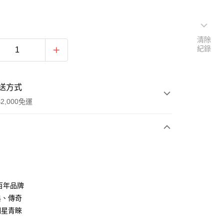
清除
紀錄
送方式
2,000免運
次付款
期付款
0 利率 每期
NT$1,326
21家銀行
8百年品牌
庫商業銀行
第一商業銀行
典、傳奇
業銀行
彰化商業銀行
明星青睞
業儲蓄銀行
台北富邦商業銀行