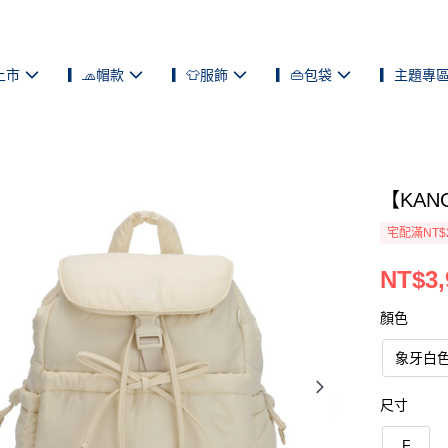
上市
▎🧢帽款
▎👕服飾
▎👜包袋
▎主題專
【KAN
宅配滿NT$
NT$3,
顏色
象牙白
尺寸
F