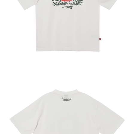
２．訂單成立數日內，您將收到繳費通知簡訊。
每筆NT$150，滿NT$2,000(含以上)免運費
３．收到繳費通知簡訊後14天內，點擊此簡訊中的連結，可透過四大超商／
ATM／網路銀行／等多元方式進行付款，方視為交易完成。
付款後7-11取貨
※ 請注意：結帳手續完成當下不需立刻繳費，但若您需要取消訂單，請聯絡
每筆NT$150，滿NT$2,000(含以上)免運費
購買商品的店家。未經商家同意取消之訂單仍視為有效，需透過AFTEE先享
後付繳納相關費用。
宅配-新竹物流
※ 交易是否成功請以「AFTEE先享後付 」之結帳頁面顯示為準，若有關於
是否繳費成功／繳費後需取消欲退款等相關疑問，請聯繫「AFTEE先享後付
每筆NT$150，滿NT$2,000(含以上)免運費
客戶支援中心」
https://netprotections.freshdesk.com/support/home
【注意事項】
１．透過由恩沛科技股份有限公司提供之「AFTEE先享後付」服務完成之交
易，需依本服務之必要範圍內提供個人資料，並將交易相關給付款項請求債
權轉讓予恩沛科技股份有限公司。
２．關於個人資料處理事宜，請瀏覽以下網址：
https://aftee.tw/terms/#terms3
３．未成年的使用者請事先徵得法定代理人或監護人之同意方可使用
「AFTEE先享後付」，若未經同意申辦者引起之損失，本公司不負相關責
任。
４．使用「AFTEE先享後付」時，將依據個別帳號之用戶狀況，依本公司即
時審查核予不同之上限額度；若仍有額度不足之情形，本公司將視審查結果
請求用戶進行身份認證。
５．嚴禁一人註冊多個帳號或使用他人資訊註冊。若發現惡意使用之情形，
恩沛科技股份有限公司將有權停止該用戶之使用額度並採取法律行動。