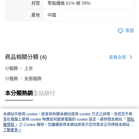
材質
聚酯纖維 61% 棉 39%
產地
中國
客服
商品相關分類 (4)
查看全部
👕服飾
上衣
👕服飾
全部服飾
本分類熱銷
全站排行
本網站中使用 cookie，欲查詢有關本網站使用 cookie 方式之詳情，及若您不希
熱門標籤
望在電腦上使用 cookie 時應如何變更電腦的 cookie 設定，請參閱本網站「
隱私
權條款
」之 Cookie 聲明。您繼續使用本網站即表示您同意本公司得按本網站使
用條款之 Cookie 聲明使用 cookie。
了解更多 >