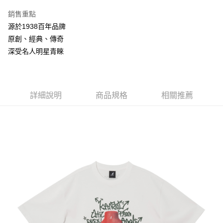
3 期 0 利率 每期
NT$760
21家銀行
銷售重點
合作金庫商業銀行
第一商業銀行
LINE Pay
源於1938百年品牌
華南商業銀行
彰化商業銀行
原創、經典、傳奇
Apple Pay
上海商業儲蓄銀行
台北富邦商業銀行
國泰世華商業銀行
兆豐國際商業銀行
深受名人明星青睞
悠遊付
臺灣中小企業銀行
台中商業銀行
匯豐（台灣）商業銀行
華泰商業銀行
Google Pay
聯邦商業銀行
遠東國際商業銀行
元大商業銀行
永豐商業銀行
詳細說明
商品規格
相關推薦
全盈+PAY
玉山商業銀行
星展（台灣）商業銀行
台新國際商業銀行
中國信託商業銀行
AFTEE先享後付
台灣樂天信用卡公司
相關說明
【關於「AFTEE先享後付」】
ATM付款
AFTEE先享後付是「在收到商品之後才付款」的支付方式。 讓您購物簡單
便利好安心！
１．簡單：不需註冊會員、不需綁卡、不需儲值。
運送方式
２．便利：只要手機號碼，簡訊認證，即可結帳。
３．安心：先確認商品／服務後，再付款。
付款後全家取貨
每筆NT$150，滿NT$2,000(含以上)免運費
【「AFTEE先享後付」結帳流程】
１．於結帳方式選擇「AFTEE先享後付」後，將跳轉至「AFTEE先享後付」
付款後萊爾富取貨
結帳頁面，進行簡訊認證並確認金額後，即可完成結帳。