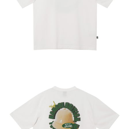
２．訂單成立數日內，您將收到繳費通知簡訊。
每筆NT$150，滿NT$2,000(含以上)免運費
３．收到繳費通知簡訊後14天內，點擊此簡訊中的連結，可透過四大超商／
ATM／網路銀行／等多元方式進行付款，方視為交易完成。
付款後7-11取貨
※ 請注意：結帳手續完成當下不需立刻繳費，但若您需要取消訂單，請聯絡
每筆NT$150，滿NT$2,000(含以上)免運費
購買商品的店家。未經商家同意取消之訂單仍視為有效，需透過AFTEE先享
後付繳納相關費用。
宅配-新竹物流
※ 交易是否成功請以「AFTEE先享後付 」之結帳頁面顯示為準，若有關於
是否繳費成功／繳費後需取消欲退款等相關疑問，請聯繫「AFTEE先享後付
每筆NT$150，滿NT$2,000(含以上)免運費
客戶支援中心」
https://netprotections.freshdesk.com/support/home
【注意事項】
１．透過由恩沛科技股份有限公司提供之「AFTEE先享後付」服務完成之交
易，需依本服務之必要範圍內提供個人資料，並將交易相關給付款項請求債
權轉讓予恩沛科技股份有限公司。
２．關於個人資料處理事宜，請瀏覽以下網址：
https://aftee.tw/terms/#terms3
３．未成年的使用者請事先徵得法定代理人或監護人之同意方可使用
「AFTEE先享後付」，若未經同意申辦者引起之損失，本公司不負相關責
任。
４．使用「AFTEE先享後付」時，將依據個別帳號之用戶狀況，依本公司即
時審查核予不同之上限額度；若仍有額度不足之情形，本公司將視審查結果
請求用戶進行身份認證。
５．嚴禁一人註冊多個帳號或使用他人資訊註冊。若發現惡意使用之情形，
恩沛科技股份有限公司將有權停止該用戶之使用額度並採取法律行動。