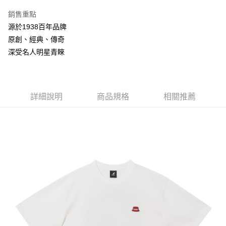
3 期 0 利率 每期
NT$760
21家銀行
銷售重點
合作金庫商業銀行
第一商業銀行
LINE Pay
源於1938百年品牌
華南商業銀行
彰化商業銀行
原創、經典、傳奇
Apple Pay
上海商業儲蓄銀行
台北富邦商業銀行
國泰世華商業銀行
兆豐國際商業銀行
深受名人明星青睞
悠遊付
臺灣中小企業銀行
台中商業銀行
匯豐（台灣）商業銀行
華泰商業銀行
Google Pay
聯邦商業銀行
遠東國際商業銀行
元大商業銀行
永豐商業銀行
詳細說明
商品規格
相關推薦
全盈+PAY
玉山商業銀行
星展（台灣）商業銀行
台新國際商業銀行
中國信託商業銀行
AFTEE先享後付
台灣樂天信用卡公司
相關說明
【關於「AFTEE先享後付」】
ATM付款
AFTEE先享後付是「在收到商品之後才付款」的支付方式。 讓您購物簡單
便利好安心！
１．簡單：不需註冊會員、不需綁卡、不需儲值。
運送方式
２．便利：只要手機號碼，簡訊認證，即可結帳。
３．安心：先確認商品／服務後，再付款。
付款後全家取貨
每筆NT$150，滿NT$2,000(含以上)免運費
【「AFTEE先享後付」結帳流程】
１．於結帳方式選擇「AFTEE先享後付」後，將跳轉至「AFTEE先享後付」
付款後萊爾富取貨
結帳頁面，進行簡訊認證並確認金額後，即可完成結帳。