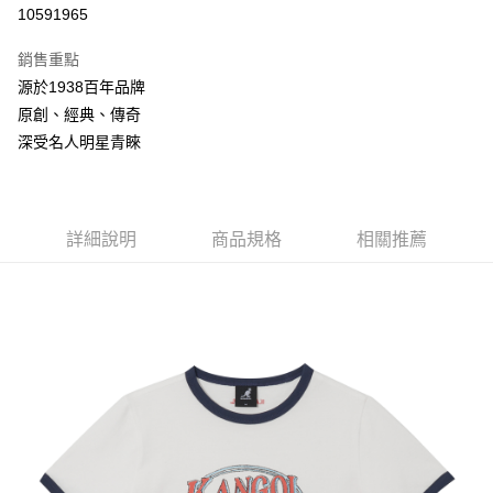
信用卡分期付款
10591965
3 期 0 利率 每期
NT$693
21家銀行
銷售重點
合作金庫商業銀行
第一商業銀行
LINE Pay
源於1938百年品牌
華南商業銀行
彰化商業銀行
原創、經典、傳奇
Apple Pay
上海商業儲蓄銀行
台北富邦商業銀行
國泰世華商業銀行
兆豐國際商業銀行
深受名人明星青睞
悠遊付
臺灣中小企業銀行
台中商業銀行
匯豐（台灣）商業銀行
華泰商業銀行
Google Pay
聯邦商業銀行
遠東國際商業銀行
元大商業銀行
永豐商業銀行
詳細說明
商品規格
相關推薦
全盈+PAY
玉山商業銀行
星展（台灣）商業銀行
台新國際商業銀行
中國信託商業銀行
AFTEE先享後付
台灣樂天信用卡公司
相關說明
【關於「AFTEE先享後付」】
ATM付款
AFTEE先享後付是「在收到商品之後才付款」的支付方式。 讓您購物簡單
便利好安心！
１．簡單：不需註冊會員、不需綁卡、不需儲值。
運送方式
２．便利：只要手機號碼，簡訊認證，即可結帳。
３．安心：先確認商品／服務後，再付款。
付款後全家取貨
每筆NT$150，滿NT$2,000(含以上)免運費
【「AFTEE先享後付」結帳流程】
１．於結帳方式選擇「AFTEE先享後付」後，將跳轉至「AFTEE先享後付」