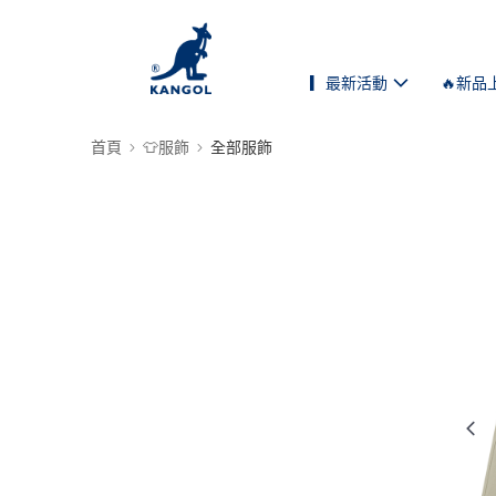
▎最新活動
🔥新品
首頁
👕服飾
全部服飾