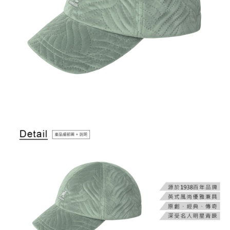
２．訂單成立數日內，您將收到繳費通知簡訊。
每筆NT$150，滿NT$2,000(含以上)免運費
３．收到繳費通知簡訊後14天內，點擊此簡訊中的連結，可透過四大超商／
ATM／網路銀行／等多元方式進行付款，方視為交易完成。
付款後7-11取貨
※ 請注意：結帳手續完成當下不需立刻繳費，但若您需要取消訂單，請聯絡
每筆NT$150，滿NT$2,000(含以上)免運費
購買商品的店家。未經商家同意取消之訂單仍視為有效，需透過AFTEE先享
後付繳納相關費用。
宅配-新竹物流
※ 交易是否成功請以「AFTEE先享後付 」之結帳頁面顯示為準，若有關於
是否繳費成功／繳費後需取消欲退款等相關疑問，請聯繫「AFTEE先享後付
每筆NT$150，滿NT$2,000(含以上)免運費
客戶支援中心」
https://netprotections.freshdesk.com/support/home
【注意事項】
１．透過由恩沛科技股份有限公司提供之「AFTEE先享後付」服務完成之交
易，需依本服務之必要範圍內提供個人資料，並將交易相關給付款項請求債
權轉讓予恩沛科技股份有限公司。
２．關於個人資料處理事宜，請瀏覽以下網址：
https://aftee.tw/terms/#terms3
３．未成年的使用者請事先徵得法定代理人或監護人之同意方可使用
「AFTEE先享後付」，若未經同意申辦者引起之損失，本公司不負相關責
任。
４．使用「AFTEE先享後付」時，將依據個別帳號之用戶狀況，依本公司即
時審查核予不同之上限額度；若仍有額度不足之情形，本公司將視審查結果
請求用戶進行身份認證。
５．嚴禁一人註冊多個帳號或使用他人資訊註冊。若發現惡意使用之情形，
恩沛科技股份有限公司將有權停止該用戶之使用額度並採取法律行動。