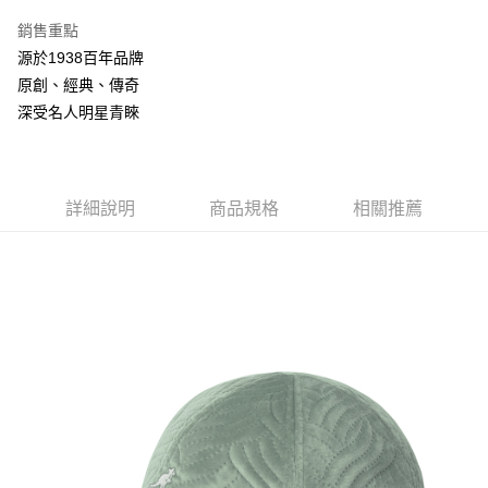
3 期 0 利率 每期
NT$760
21家銀行
銷售重點
合作金庫商業銀行
第一商業銀行
LINE Pay
源於1938百年品牌
華南商業銀行
彰化商業銀行
原創、經典、傳奇
Apple Pay
上海商業儲蓄銀行
台北富邦商業銀行
國泰世華商業銀行
兆豐國際商業銀行
深受名人明星青睞
悠遊付
臺灣中小企業銀行
台中商業銀行
匯豐（台灣）商業銀行
華泰商業銀行
Google Pay
聯邦商業銀行
遠東國際商業銀行
元大商業銀行
永豐商業銀行
詳細說明
商品規格
相關推薦
全盈+PAY
玉山商業銀行
星展（台灣）商業銀行
台新國際商業銀行
中國信託商業銀行
AFTEE先享後付
台灣樂天信用卡公司
相關說明
【關於「AFTEE先享後付」】
ATM付款
AFTEE先享後付是「在收到商品之後才付款」的支付方式。 讓您購物簡單
便利好安心！
１．簡單：不需註冊會員、不需綁卡、不需儲值。
運送方式
２．便利：只要手機號碼，簡訊認證，即可結帳。
３．安心：先確認商品／服務後，再付款。
付款後全家取貨
每筆NT$150，滿NT$2,000(含以上)免運費
【「AFTEE先享後付」結帳流程】
１．於結帳方式選擇「AFTEE先享後付」後，將跳轉至「AFTEE先享後付」
付款後萊爾富取貨
結帳頁面，進行簡訊認證並確認金額後，即可完成結帳。