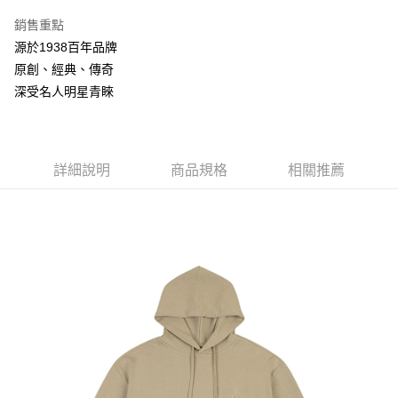
3 期 0 利率 每期
NT$1,460
21家銀行
銷售重點
合作金庫商業銀行
第一商業銀行
LINE Pay
源於1938百年品牌
華南商業銀行
彰化商業銀行
原創、經典、傳奇
Apple Pay
上海商業儲蓄銀行
台北富邦商業銀行
國泰世華商業銀行
兆豐國際商業銀行
深受名人明星青睞
悠遊付
臺灣中小企業銀行
台中商業銀行
匯豐（台灣）商業銀行
華泰商業銀行
Google Pay
聯邦商業銀行
遠東國際商業銀行
元大商業銀行
永豐商業銀行
詳細說明
商品規格
相關推薦
全盈+PAY
玉山商業銀行
星展（台灣）商業銀行
台新國際商業銀行
中國信託商業銀行
AFTEE先享後付
台灣樂天信用卡公司
相關說明
【關於「AFTEE先享後付」】
ATM付款
AFTEE先享後付是「在收到商品之後才付款」的支付方式。 讓您購物簡單
便利好安心！
１．簡單：不需註冊會員、不需綁卡、不需儲值。
運送方式
２．便利：只要手機號碼，簡訊認證，即可結帳。
３．安心：先確認商品／服務後，再付款。
付款後全家取貨
每筆NT$150，滿NT$2,000(含以上)免運費
【「AFTEE先享後付」結帳流程】
１．於結帳方式選擇「AFTEE先享後付」後，將跳轉至「AFTEE先享後付」
付款後萊爾富取貨
結帳頁面，進行簡訊認證並確認金額後，即可完成結帳。