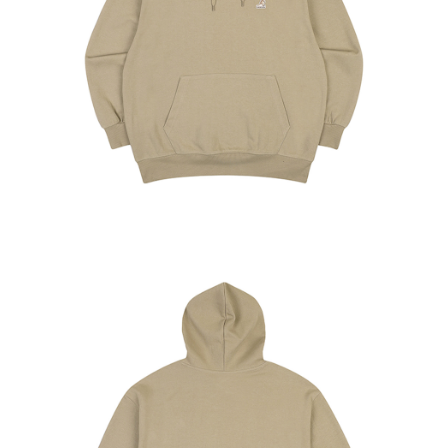
２．訂單成立數日內，您將收到繳費通知簡訊。
每筆NT$150，滿NT$2,000(含以上)免運費
３．收到繳費通知簡訊後14天內，點擊此簡訊中的連結，可透過四大超商／
ATM／網路銀行／等多元方式進行付款，方視為交易完成。
付款後7-11取貨
※ 請注意：結帳手續完成當下不需立刻繳費，但若您需要取消訂單，請聯絡
每筆NT$150，滿NT$2,000(含以上)免運費
購買商品的店家。未經商家同意取消之訂單仍視為有效，需透過AFTEE先享
後付繳納相關費用。
宅配-新竹物流
※ 交易是否成功請以「AFTEE先享後付 」之結帳頁面顯示為準，若有關於
是否繳費成功／繳費後需取消欲退款等相關疑問，請聯繫「AFTEE先享後付
每筆NT$150，滿NT$2,000(含以上)免運費
客戶支援中心」
https://netprotections.freshdesk.com/support/home
【注意事項】
１．透過由恩沛科技股份有限公司提供之「AFTEE先享後付」服務完成之交
易，需依本服務之必要範圍內提供個人資料，並將交易相關給付款項請求債
權轉讓予恩沛科技股份有限公司。
２．關於個人資料處理事宜，請瀏覽以下網址：
https://aftee.tw/terms/#terms3
３．未成年的使用者請事先徵得法定代理人或監護人之同意方可使用
「AFTEE先享後付」，若未經同意申辦者引起之損失，本公司不負相關責
任。
４．使用「AFTEE先享後付」時，將依據個別帳號之用戶狀況，依本公司即
時審查核予不同之上限額度；若仍有額度不足之情形，本公司將視審查結果
請求用戶進行身份認證。
５．嚴禁一人註冊多個帳號或使用他人資訊註冊。若發現惡意使用之情形，
恩沛科技股份有限公司將有權停止該用戶之使用額度並採取法律行動。