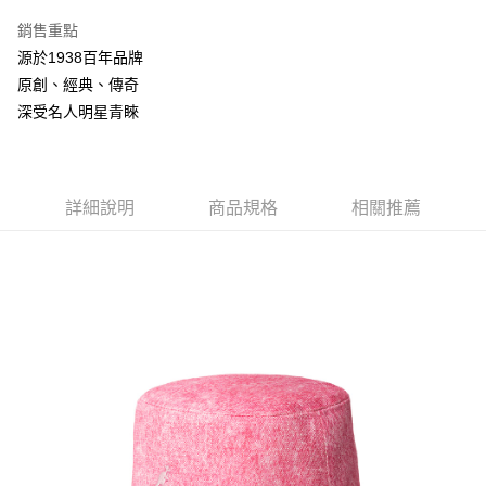
3 期 0 利率 每期
NT$693
21家銀行
銷售重點
合作金庫商業銀行
第一商業銀行
LINE Pay
源於1938百年品牌
華南商業銀行
彰化商業銀行
原創、經典、傳奇
Apple Pay
上海商業儲蓄銀行
台北富邦商業銀行
國泰世華商業銀行
兆豐國際商業銀行
深受名人明星青睞
悠遊付
臺灣中小企業銀行
台中商業銀行
匯豐（台灣）商業銀行
華泰商業銀行
Google Pay
聯邦商業銀行
遠東國際商業銀行
元大商業銀行
永豐商業銀行
詳細說明
商品規格
相關推薦
全盈+PAY
玉山商業銀行
星展（台灣）商業銀行
台新國際商業銀行
中國信託商業銀行
AFTEE先享後付
台灣樂天信用卡公司
相關說明
【關於「AFTEE先享後付」】
ATM付款
AFTEE先享後付是「在收到商品之後才付款」的支付方式。 讓您購物簡單
便利好安心！
１．簡單：不需註冊會員、不需綁卡、不需儲值。
運送方式
２．便利：只要手機號碼，簡訊認證，即可結帳。
３．安心：先確認商品／服務後，再付款。
付款後全家取貨
每筆NT$150，滿NT$2,000(含以上)免運費
【「AFTEE先享後付」結帳流程】
１．於結帳方式選擇「AFTEE先享後付」後，將跳轉至「AFTEE先享後付」
付款後萊爾富取貨
結帳頁面，進行簡訊認證並確認金額後，即可完成結帳。