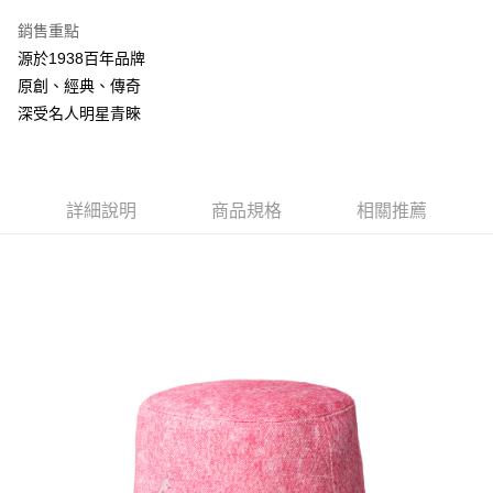
3 期 0 利率 每期
NT$693
21家銀行
銷售重點
合作金庫商業銀行
第一商業銀行
LINE Pay
源於1938百年品牌
華南商業銀行
彰化商業銀行
原創、經典、傳奇
Apple Pay
上海商業儲蓄銀行
台北富邦商業銀行
國泰世華商業銀行
兆豐國際商業銀行
深受名人明星青睞
悠遊付
臺灣中小企業銀行
台中商業銀行
匯豐（台灣）商業銀行
華泰商業銀行
Google Pay
聯邦商業銀行
遠東國際商業銀行
元大商業銀行
永豐商業銀行
詳細說明
商品規格
相關推薦
全盈+PAY
玉山商業銀行
星展（台灣）商業銀行
台新國際商業銀行
中國信託商業銀行
AFTEE先享後付
台灣樂天信用卡公司
相關說明
【關於「AFTEE先享後付」】
ATM付款
AFTEE先享後付是「在收到商品之後才付款」的支付方式。 讓您購物簡單
便利好安心！
１．簡單：不需註冊會員、不需綁卡、不需儲值。
運送方式
２．便利：只要手機號碼，簡訊認證，即可結帳。
３．安心：先確認商品／服務後，再付款。
付款後全家取貨
每筆NT$150，滿NT$2,000(含以上)免運費
【「AFTEE先享後付」結帳流程】
１．於結帳方式選擇「AFTEE先享後付」後，將跳轉至「AFTEE先享後付」
付款後萊爾富取貨
結帳頁面，進行簡訊認證並確認金額後，即可完成結帳。