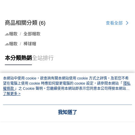
商品相關分類 (6)
查看全部
🧢帽款
全部帽款
🧢帽款
棒球帽
本分類熱銷
全站排行
本網站中使用 cookie，欲查詢有關本網站使用 cookie 方式之詳情，及若您不希
熱門標籤
望在電腦上使用 cookie 時應如何變更電腦的 cookie 設定，請參閱本網站「
隱私
權條款
」之 Cookie 聲明。您繼續使用本網站即表示您同意本公司得按本網站使
用條款之 Cookie 聲明使用 cookie。
了解更多 >
我知道了