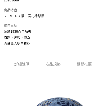
10169888
3 期 0 利率 每期
NT$661
21家銀行
商品特色
合作金庫商業銀行
第一商業銀行
LINE Pay
RETRO 復古窗花棒球帽
華南商業銀行
彰化商業銀行
Apple Pay
上海商業儲蓄銀行
台北富邦商業銀行
銷售重點
國泰世華商業銀行
兆豐國際商業銀行
悠遊付
源於1938百年品牌
臺灣中小企業銀行
台中商業銀行
原創、經典、傳奇
匯豐（台灣）商業銀行
華泰商業銀行
Google Pay
聯邦商業銀行
遠東國際商業銀行
深受名人明星青睞
元大商業銀行
永豐商業銀行
全盈+PAY
玉山商業銀行
星展（台灣）商業銀行
台新國際商業銀行
中國信託商業銀行
AFTEE先享後付
台灣樂天信用卡公司
相關說明
詳細說明
商品規格
相關推薦
【關於「AFTEE先享後付」】
ATM付款
AFTEE先享後付是「在收到商品之後才付款」的支付方式。 讓您購物簡單
便利好安心！
１．簡單：不需註冊會員、不需綁卡、不需儲值。
運送方式
２．便利：只要手機號碼，簡訊認證，即可結帳。
３．安心：先確認商品／服務後，再付款。
付款後全家取貨
每筆NT$150，滿NT$2,000(含以上)免運費
【「AFTEE先享後付」結帳流程】
１．於結帳方式選擇「AFTEE先享後付」後，將跳轉至「AFTEE先享後付」