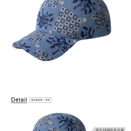
付款後萊爾富取貨
結帳頁面，進行簡訊認證並確認金額後，即可完成結帳。
２．訂單成立數日內，您將收到繳費通知簡訊。
每筆NT$150，滿NT$2,000(含以上)免運費
３．收到繳費通知簡訊後14天內，點擊此簡訊中的連結，可透過四大超商／
ATM／網路銀行／等多元方式進行付款，方視為交易完成。
付款後7-11取貨
※ 請注意：結帳手續完成當下不需立刻繳費，但若您需要取消訂單，請聯絡
每筆NT$150，滿NT$2,000(含以上)免運費
購買商品的店家。未經商家同意取消之訂單仍視為有效，需透過AFTEE先享
後付繳納相關費用。
宅配-新竹物流
※ 交易是否成功請以「AFTEE先享後付 」之結帳頁面顯示為準，若有關於
是否繳費成功／繳費後需取消欲退款等相關疑問，請聯繫「AFTEE先享後付
每筆NT$150，滿NT$2,000(含以上)免運費
客戶支援中心」
https://netprotections.freshdesk.com/support/home
【注意事項】
１．透過由恩沛科技股份有限公司提供之「AFTEE先享後付」服務完成之交
易，需依本服務之必要範圍內提供個人資料，並將交易相關給付款項請求債
權轉讓予恩沛科技股份有限公司。
２．關於個人資料處理事宜，請瀏覽以下網址：
https://aftee.tw/terms/#terms3
３．未成年的使用者請事先徵得法定代理人或監護人之同意方可使用
「AFTEE先享後付」，若未經同意申辦者引起之損失，本公司不負相關責
任。
４．使用「AFTEE先享後付」時，將依據個別帳號之用戶狀況，依本公司即
時審查核予不同之上限額度；若仍有額度不足之情形，本公司將視審查結果
請求用戶進行身份認證。
５．嚴禁一人註冊多個帳號或使用他人資訊註冊。若發現惡意使用之情形，
恩沛科技股份有限公司將有權停止該用戶之使用額度並採取法律行動。