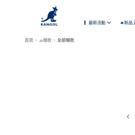
▎最新活動
🔥新品
首頁
🧢帽款
全部帽款