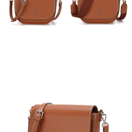
２．訂單成立數日內，您將收到繳費通知簡訊。
每筆NT$150，滿NT$2,000(含以上)免運費
３．收到繳費通知簡訊後14天內，點擊此簡訊中的連結，可透過四大超商／
ATM／網路銀行／等多元方式進行付款，方視為交易完成。
付款後7-11取貨
※ 請注意：結帳手續完成當下不需立刻繳費，但若您需要取消訂單，請聯絡
每筆NT$150，滿NT$2,000(含以上)免運費
購買商品的店家。未經商家同意取消之訂單仍視為有效，需透過AFTEE先享
後付繳納相關費用。
宅配-新竹物流
※ 交易是否成功請以「AFTEE先享後付 」之結帳頁面顯示為準，若有關於
是否繳費成功／繳費後需取消欲退款等相關疑問，請聯繫「AFTEE先享後付
每筆NT$150，滿NT$2,000(含以上)免運費
客戶支援中心」
https://netprotections.freshdesk.com/support/home
【注意事項】
１．透過由恩沛科技股份有限公司提供之「AFTEE先享後付」服務完成之交
易，需依本服務之必要範圍內提供個人資料，並將交易相關給付款項請求債
權轉讓予恩沛科技股份有限公司。
２．關於個人資料處理事宜，請瀏覽以下網址：
https://aftee.tw/terms/#terms3
３．未成年的使用者請事先徵得法定代理人或監護人之同意方可使用
「AFTEE先享後付」，若未經同意申辦者引起之損失，本公司不負相關責
任。
４．使用「AFTEE先享後付」時，將依據個別帳號之用戶狀況，依本公司即
時審查核予不同之上限額度；若仍有額度不足之情形，本公司將視審查結果
請求用戶進行身份認證。
５．嚴禁一人註冊多個帳號或使用他人資訊註冊。若發現惡意使用之情形，
恩沛科技股份有限公司將有權停止該用戶之使用額度並採取法律行動。