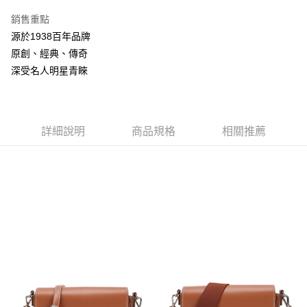
3 期 0 利率 每期
NT$1,426
21家銀行
銷售重點
合作金庫商業銀行
第一商業銀行
LINE Pay
源於1938百年品牌
華南商業銀行
彰化商業銀行
原創、經典、傳奇
Apple Pay
上海商業儲蓄銀行
台北富邦商業銀行
國泰世華商業銀行
兆豐國際商業銀行
深受名人明星青睞
悠遊付
臺灣中小企業銀行
台中商業銀行
匯豐（台灣）商業銀行
華泰商業銀行
Google Pay
聯邦商業銀行
遠東國際商業銀行
元大商業銀行
永豐商業銀行
詳細說明
商品規格
相關推薦
全盈+PAY
玉山商業銀行
星展（台灣）商業銀行
台新國際商業銀行
中國信託商業銀行
AFTEE先享後付
台灣樂天信用卡公司
相關說明
【關於「AFTEE先享後付」】
ATM付款
AFTEE先享後付是「在收到商品之後才付款」的支付方式。 讓您購物簡單
便利好安心！
１．簡單：不需註冊會員、不需綁卡、不需儲值。
運送方式
２．便利：只要手機號碼，簡訊認證，即可結帳。
３．安心：先確認商品／服務後，再付款。
付款後全家取貨
每筆NT$150，滿NT$2,000(含以上)免運費
【「AFTEE先享後付」結帳流程】
１．於結帳方式選擇「AFTEE先享後付」後，將跳轉至「AFTEE先享後付」
付款後萊爾富取貨
結帳頁面，進行簡訊認證並確認金額後，即可完成結帳。