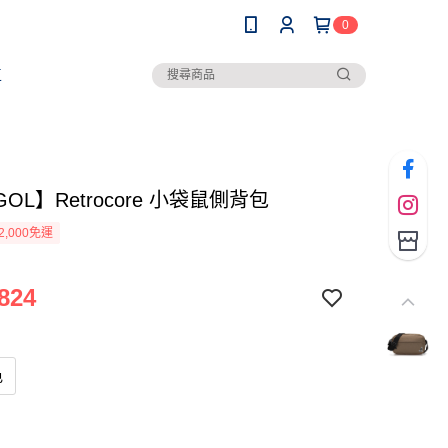
0
區
GOL】Retrocore 小袋鼠側背包
2,000免運
824
色